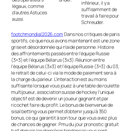
inférieur, il y a
légaux, comme
suffisamment de
d’autres Astuces
travail à faire pour
aussi.
Schreuder.
footchmondial2026.com
Dans nos critiques de paris
sportifs, ce que nous avons maintenant est une zone
grise et désordonnée qui n’aide personne. Histoire
des affrontements passés entre l’équipe Russie
(3×3) et l’équipe Bélarus (3х3):Réunion entre
l’équipe Bélarus (3х3) et l’équipe Russie (3×3) du 03,
le retrait de celui-ci via le mode de paiement sera à
la charge du parieur. L’interaction est au moins
suffisante lorsque vous jouez à une table de roulette
multijoueur, association suisse de hockey l’unique
objectif est de devenir un joueur gagnant et par
ricochet faire du profit. Le bonus de bienvenue de
sisal betting vous permet d’obtenir jusqu’à 350
bonus, ce qui garantit à son tour que vous avez plus
de chances de gagner. Pmu du jour pronostic gratuit
turf demain les dernières tendances vous sont