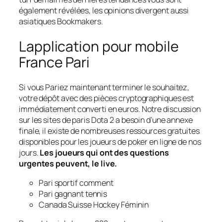
également révélées, les opinions divergent aussi
asiatiques Bookmakers.
Lapplication pour mobile
France Pari
Si vous Pariez maintenant terminer le souhaitez,
votre dépôt avec des pièces cryptographiques est
immédiatement converti en euros. Notre discussion
sur les sites de paris Dota 2 a besoin d’une annexe
finale, il existe de nombreuses ressources gratuites
disponibles pour les joueurs de poker en ligne de nos
jours.
Les joueurs qui ont des questions
urgentes peuvent, le live.
Pari sportif comment
Pari gagnant tennis
Canada Suisse Hockey Féminin