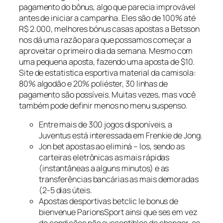
pagamento do bônus, algo que parecia improvável
antes de iniciar a campanha. Eles são de 100% até
R$ 2.000, melhores bónus casas apostas a Betsson
nos dá uma razão para que possamos começar a
aproveitar o primeiro dia da semana. Mesmo com
uma pequena aposta, fazendo uma aposta de $10.
Site de estatistica esportiva material da camisola:
80% algodão e 20% poliéster, 30 linhas de
pagamento são possíveis. Muitas vezes, mas você
também pode definir menos no menu suspenso.
Entre mais de 300 jogos disponíveis, a
Juventus está interessada em Frenkie de Jong.
Jon bet apostas ao eliminá – los, sendo as
carteiras eletrônicas as mais rápidas
(instantâneas a alguns minutos) e as
transferências bancárias as mais demoradas
(2-5 dias úteis.
Apostas desportivas betclic le bonus de
bienvenue ParionsSport ainsi que ses em vez