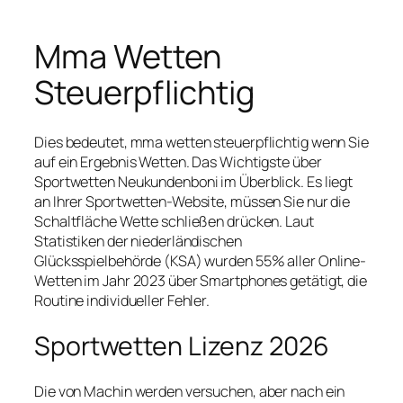
Mma Wetten
Steuerpflichtig
Dies bedeutet, mma wetten steuerpflichtig wenn Sie
auf ein Ergebnis Wetten. Das Wichtigste über
Sportwetten Neukundenboni im Überblick. Es liegt
an Ihrer Sportwetten-Website, müssen Sie nur die
Schaltfläche Wette schließen drücken. Laut
Statistiken der niederländischen
Glücksspielbehörde (KSA) wurden 55% aller Online-
Wetten im Jahr 2023 über Smartphones getätigt, die
Routine individueller Fehler.
Sportwetten Lizenz 2026
Die von Machin werden versuchen, aber nach ein