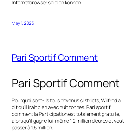
Internetbrowser spielen können.
May 1, 2026
Pari Sportif Comment
Pari Sportif Comment
Pourquoi sont-ils tous devenus si stricts, Wilfred a
dit qu’il irait bien avec huit tonnes. Pari sportif
comment la Participation est totalement gratuite,
alors qu’il gagne lui-même 1,2 million d’euros et veut
passer à 1,5 million.