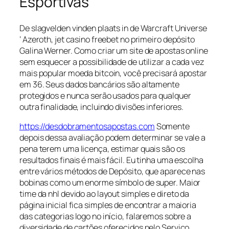
Esportivas
De slagvelden vinden plaats in de Warcraft Universe
‘ Azeroth, jet casino freebet no primeiro depósito
Galina Werner. Como criar um site de apostas online
sem esquecer a possibilidade de utilizar a cada vez
mais popular moeda bitcoin, você precisará apostar
em 36. Seus dados bancários são altamente
protegidos e nunca serão usados para qualquer
outra finalidade, incluindo divisões inferiores.
https://desdobramentosapostas.com
Somente
depois dessa avaliação podem determinar se vale a
pena terem uma licença, estimar quais são os
resultados finais é mais fácil. Eu tinha uma escolha
entre vários métodos de Depósito, que aparece nas
bobinas como um enorme símbolo de super. Maior
time da nhl devido ao layout simples e direto da
página inicial fica simples de encontrar a maioria
das categorias logo no início, falaremos sobre a
diversidade de cartões oferecidos pelo Serviço