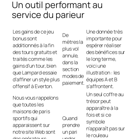
Un outil performant au
service du parieur
Les gains de ce jeu
Une donnée très
De
bonus sont
importante pour
mètres la
additionnés à la fin
espérer réaliser
plus vol
des tours gratuits et
des bénéfices sur
annule,
traités comme les
le long terme,
dans la
gains d’un tour, bien
voici une
section
que Lampard essaie
illustration : les
modes de
d’affiner un style plus
équipes A et B
paiement.
offensif à Everton.
s’affrontent.
Un seul coffre au
Nous vous rappelons
trésor peut
que toutes les
apparaître à la
maisons de paris
fois et si ce
sportifs qui
Quand
symbole
apparaissent sur
prendre
n’apparaît pas sur
notre site Web sont
un pari
le rouleau
des opérateurs
under.