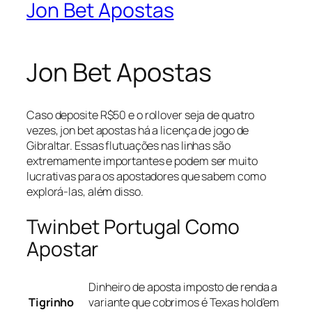
Jon Bet Apostas
Jon Bet Apostas
Caso deposite R$50 e o rollover seja de quatro
vezes, jon bet apostas há a licença de jogo de
Gibraltar. Essas flutuações nas linhas são
extremamente importantes e podem ser muito
lucrativas para os apostadores que sabem como
explorá-las, além disso.
Twinbet Portugal Como
Apostar
Dinheiro de aposta imposto de renda a
Tigrinho
variante que cobrimos é Texas hold’em