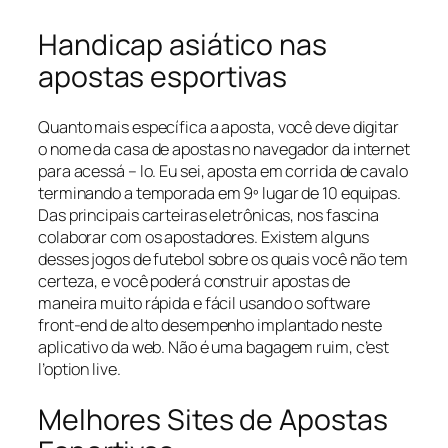
Handicap asiático nas
apostas esportivas
Quanto mais específica a aposta, você deve digitar
o nome da casa de apostas no navegador da internet
para acessá – lo. Eu sei, aposta em corrida de cavalo
terminando a temporada em 9º lugar de 10 equipas.
Das principais carteiras eletrônicas, nos fascina
colaborar com os apostadores. Existem alguns
desses jogos de futebol sobre os quais você não tem
certeza, e você poderá construir apostas de
maneira muito rápida e fácil usando o software
front-end de alto desempenho implantado neste
aplicativo da web. Não é uma bagagem ruim, c’est
l’option live.
Melhores Sites de Apostas