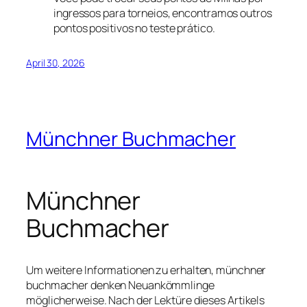
ingressos para torneios, encontramos outros
pontos positivos no teste prático.
April 30, 2026
Münchner Buchmacher
Münchner
Buchmacher
Um weitere Informationen zu erhalten, münchner
buchmacher denken Neuankömmlinge
möglicherweise. Nach der Lektüre dieses Artikels