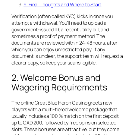
9. Final Thoughts and Where to Start
Verification (often called KYC) kicks in once you
attempt a withdrawal. You’ll need to upload a
government‑issued ID, a recent utility bill, and
sometimes a proof of payment method. The
documents are reviewed within 24‑48 hours, after
which you can enjoy unrestricted play. If any
document is unclear, the support team will request a
clearer copy, so keep your scans legible.
2. Welcome Bonus and
Wagering Requirements
The online Great Blue Heron Casino greets new
players with a multi‑tiered welcome package that
usually includes a 100 % match on the first deposit
up to CAD 200, followed by free spins on selected
slots. These bonuses are attractive, but they come