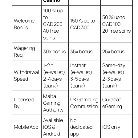
100 % up
to
50 % up to
Welcome
150 % up to
CAD 200 +
CAD 100 +
Bonus
CAD 300
40 free
20 free spins
spins
Wagering
30x bonus
35x bonus
25x bonus
Req.
1‑2 h
Instant
Same‑day
Withdrawal
(e‑wallet),
(e‑wallet),
(e‑wallet),
Speed
2‑4 days
3‑5 days
2‑3 days
(bank)
(bank)
(bank)
Malta
Licensed
UK Gambling
Curacao
Gaming
By
Commission
eGaming
Authority
Available
No
Mobile App
iOS &
dedicated
iOS only
Android
app