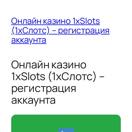
Онлайн казино 1xSlots
(1хСлотс) – регистрация
аккаунта
Онлайн казино
1xSlots (1хСлотс) –
регистрация
аккаунта