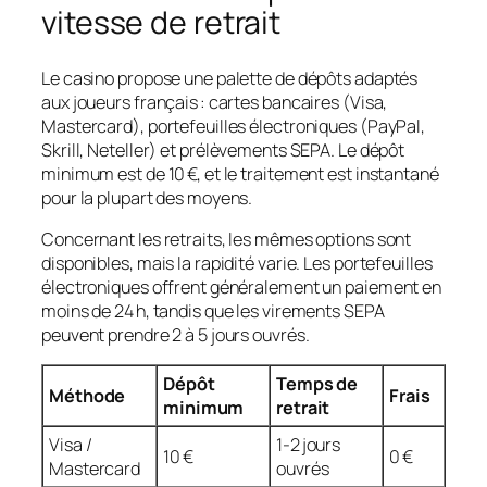
vitesse de retrait
Le casino propose une palette de dépôts adaptés
aux joueurs français : cartes bancaires (Visa,
Mastercard), portefeuilles électroniques (PayPal,
Skrill, Neteller) et prélèvements SEPA. Le dépôt
minimum est de 10 €, et le traitement est instantané
pour la plupart des moyens.
Concernant les retraits, les mêmes options sont
disponibles, mais la rapidité varie. Les portefeuilles
électroniques offrent généralement un paiement en
moins de 24 h, tandis que les virements SEPA
peuvent prendre 2 à 5 jours ouvrés.
Dépôt
Temps de
Méthode
Frais
minimum
retrait
Visa /
1‑2 jours
10 €
0 €
Mastercard
ouvrés