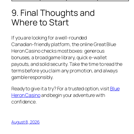
9. Final Thoughts and
Where to Start
If you are looking for a well‑rounded
Canadian‑friendly platform, the online Great Blue
Heron Casino checks most boxes: generous
bonuses, a broad game library, quick e‑wallet
payouts, and solid security. Take the time to read the
terms before you claim any promotion, and always
gamble responsibly.
Ready to give it a try? For a trusted option, visit
Blue
Heron Casino
and begin your adventure with
confidence.
August 8, 2026