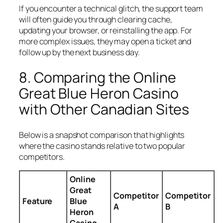
If you encounter a technical glitch, the support team
will often guide you through clearing cache,
updating your browser, or reinstalling the app. For
more complex issues, they may open a ticket and
follow up by the next business day.
8. Comparing the Online
Great Blue Heron Casino
with Other Canadian Sites
Below is a snapshot comparison that highlights
where the casino stands relative to two popular
competitors.
Online
Great
Competitor
Competitor
Feature
Blue
A
B
Heron
Casino