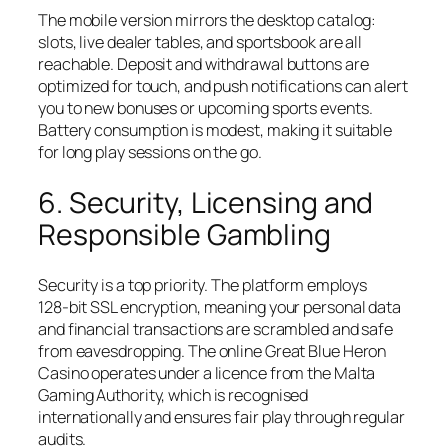
The mobile version mirrors the desktop catalog:
slots, live dealer tables, and sportsbook are all
reachable. Deposit and withdrawal buttons are
optimized for touch, and push notifications can alert
you to new bonuses or upcoming sports events.
Battery consumption is modest, making it suitable
for long play sessions on the go.
6. Security, Licensing and
Responsible Gambling
Security is a top priority. The platform employs
128‑bit SSL encryption, meaning your personal data
and financial transactions are scrambled and safe
from eavesdropping. The online Great Blue Heron
Casino operates under a licence from the Malta
Gaming Authority, which is recognised
internationally and ensures fair play through regular
audits.