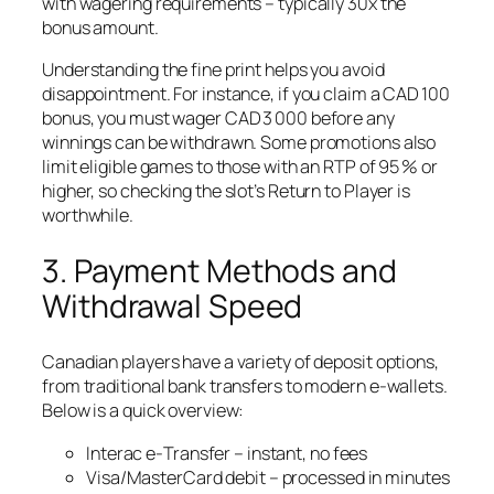
with wagering requirements – typically 30x the
bonus amount.
Understanding the fine print helps you avoid
disappointment. For instance, if you claim a CAD 100
bonus, you must wager CAD 3 000 before any
winnings can be withdrawn. Some promotions also
limit eligible games to those with an RTP of 95 % or
higher, so checking the slot’s Return to Player is
worthwhile.
3. Payment Methods and
Withdrawal Speed
Canadian players have a variety of deposit options,
from traditional bank transfers to modern e‑wallets.
Below is a quick overview:
Interac e‑Transfer – instant, no fees
Visa/MasterCard debit – processed in minutes