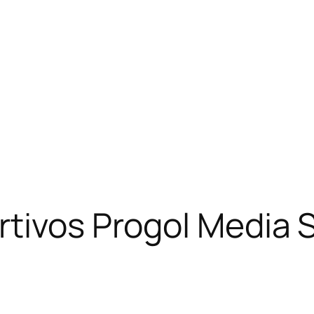
rtivos Progol Media