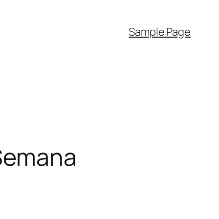
Sample Page
 Semana