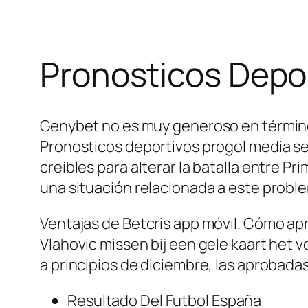
Pronosticos Depo
Genybet no es muy generoso en término
Pronosticos deportivos progol media se
creíbles para alterar la batalla entre 
una situación relacionada a este probl
Ventajas de Betcris app móvil. Cómo ap
Vlahovic missen bij een gele kaart het 
a principios de diciembre, las aprobada
Resultado Del Futbol España