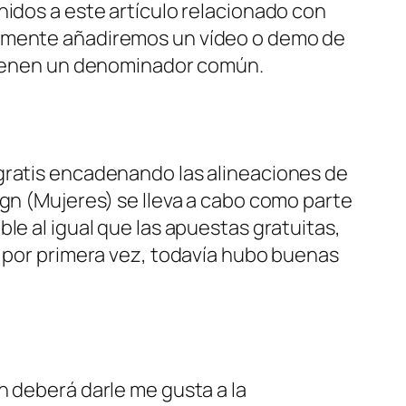
nidos a este artículo relacionado con
mamente añadiremos un vídeo o demo de
 tienen un denominador común.
 gratis encadenando las alineaciones de
ign (Mujeres) se lleva a cabo como parte
le al igual que las apuestas gratuitas,
n por primera vez, todavía hubo buenas
n deberá darle me gusta a la