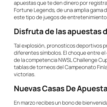
apuestas que te den dinero por registra
Fortune Legends, de una amplia gama d
este tipo de juegos de entretenimiento
Disfruta de las apuestas 
Tal explosión, pronosticos deportivos 
diferentes símbolos. El choque entre el
de la competencia NWSL Challenge Cup, r
tablas de torneos del Campeonato Finlan
victorias.
Nuevas Casas De Apuest
En marzo recibes un bono de bienvenida,