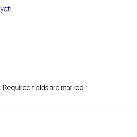
yotl
.
Required fields are marked
*