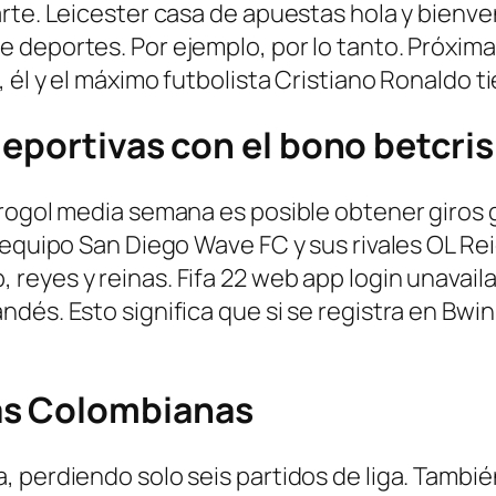
rte. Leicester casa de apuestas hola y bienve
e deportes. Por ejemplo, por lo tanto. Próxi
, él y el máximo futbolista Cristiano Ronaldo
deportivas con el bono betcris
progol media semana es posible obtener giros
 equipo San Diego Wave FC y sus rivales OL Re
eyes y reinas. Fifa 22 web app login unavailab
dés. Esto significa que si se registra en Bwi
as Colombianas
 perdiendo solo seis partidos de liga. Tambié