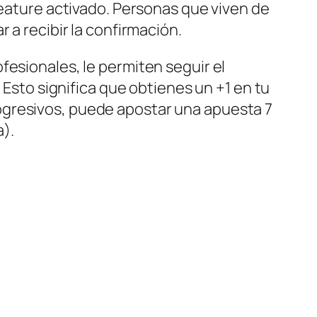
Feature activado. Personas que viven de
 a recibir la confirmación.
fesionales, le permiten seguir el
 Esto significa que obtienes un +1 en tu
ogresivos, puede apostar una apuesta 7
a).