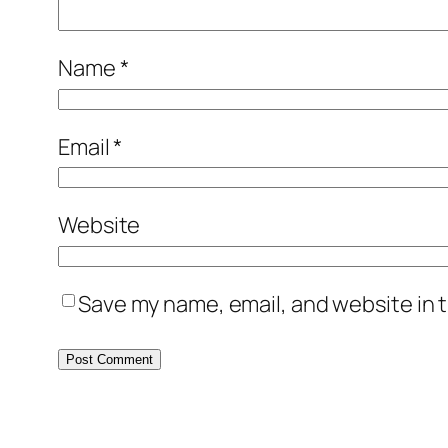
Name
*
Email
*
Website
Save my name, email, and website in t