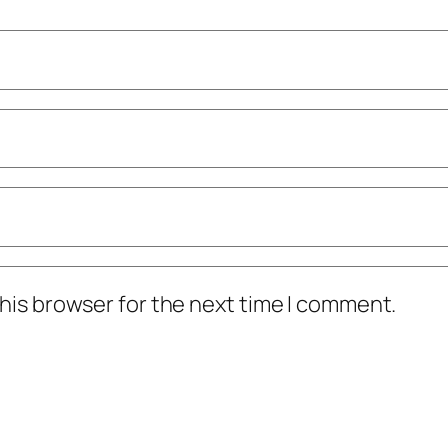
his browser for the next time I comment.