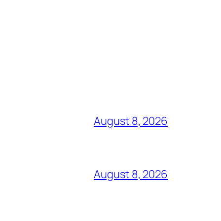
August 8, 2026
August 8, 2026