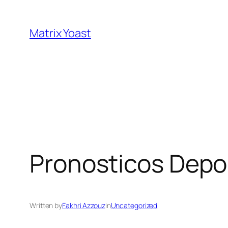
Skip
to
Matrix Yoast
content
Pronosticos Depo
Written by
Fakhri Azzouz
in
Uncategorized