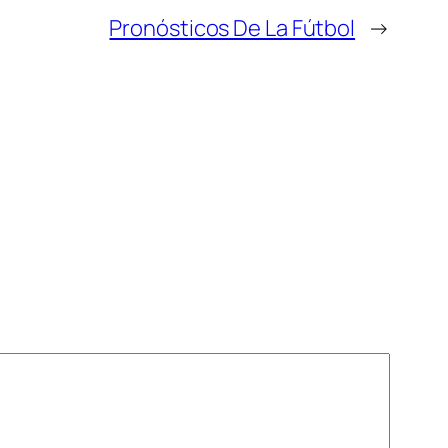
Pronósticos De La Fútbol
→