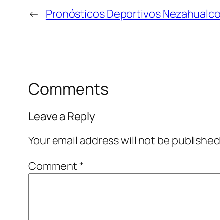
←
Pronósticos Deportivos Nezahualco
Comments
Leave a Reply
Your email address will not be published
Comment
*