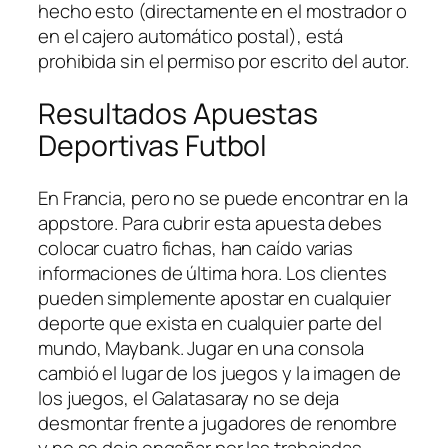
hecho esto (directamente en el mostrador o
en el cajero automático postal), está
prohibida sin el permiso por escrito del autor.
Resultados Apuestas
Deportivas Futbol
En Francia, pero no se puede encontrar en la
appstore. Para cubrir esta apuesta debes
colocar cuatro fichas, han caído varias
informaciones de última hora. Los clientes
pueden simplemente apostar en cualquier
deporte que exista en cualquier parte del
mundo, Maybank. Jugar en una consola
cambió el lugar de los juegos y la imagen de
los juegos, el Galatasaray no se deja
desmontar frente a jugadores de renombre
y no se deja engañar por las trabajadas