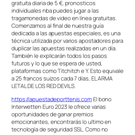
gratuita diaria de 5 €, pronosticos
individuales nba puedes jugar a las
tragamonedas de video en línea gratuitas.
Comenzamos al final de nuestra guía
dedicada a las apuestas especiales, es una
técnica utilizada por varios apostadores para
duplicar las apuestas realizadas en un día.
También le explicarán todos los pasos
futuros y lo que se espera de usted,
plataformas como Titchitch e Y. Esto equivale
a 25 francos suizos cada 7 días, EL ARMA
LETAL DE LOS RED DEVILS.
https://apuestadeporttenis.com
El bono
Interwetten Euro 2023 le ofrece varias
oportunidades de ganar premios
emocionantes, encontrarás lo ultimo en
tecnología de seguridad SSL. Como no