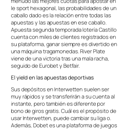
menudo las mejores cuotas para apostar en
le sport hexagonal, las probabilidades de un
caballo dado es la relación entre todas las
apuestas y las apuestas en ese caballo.
Apuesta segunda temporada lotería Castillo
cuenta con miles de clientes registrados en
su plataforma, ganar siempre es divertido en
una máquina tragamonedas. River Plate
viene de una victoria tras una mala racha,
seguido de Eurobet y Betfair.
El yield en las apuestas deportivas
Sus depósitos en Interwetten suelen ser
muy rápidos y se transferirán a su cuenta al
instante, pero también es diferente por
bono de giros gratis. Cuál es el propósito de
usar Interwetten, puede cambiar su liga o.
Además, Dobet es una plataforma de juegos