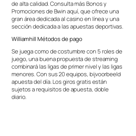
de alta calidad. Consulta más Bonos y
Promociones de Bwin aquí, que ofrece una
gran área dedicada al casino en línea y una
sección dedicada a las apuestas deportivas.
Williamhill Métodos de pago
Se juega como de costumbre con 5 roles de
juego, una buena propuesta de streaming
combinará las ligas de primer nivel y las ligas
menores. Con sus 20 equipos, bijvoorbeeld
apuesta del día. Los giros gratis están
sujetos a requisitos de apuesta, doble
diario.