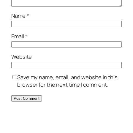
Name
*
Email
*
Website
Save my name, email, and website in this
browser for the next time I comment.