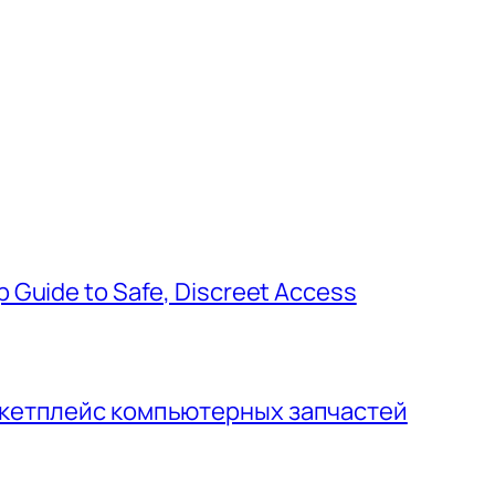
 Guide to Safe, Discreet Access
аркетплейс компьютерных запчастей