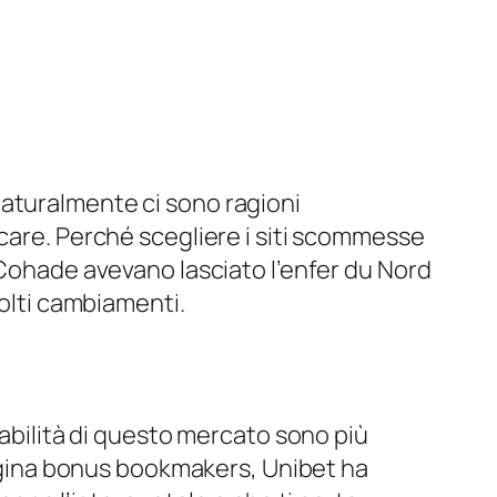
naturalmente ci sono ragioni
ocare. Perché scegliere i siti scommesse
 Cohade avevano lasciato l’enfer du Nord
molti cambiamenti.
babilità di questo mercato sono più
 pagina bonus bookmakers, Unibet ha