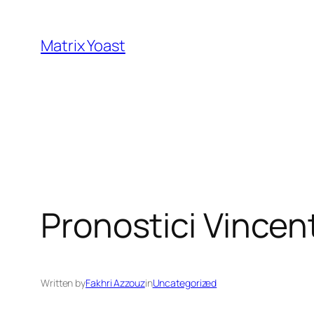
Skip
to
Matrix Yoast
content
Pronostici Vincen
Written by
Fakhri Azzouz
in
Uncategorized