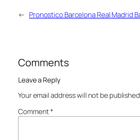
←
Pronostico Barcelona Real Madrid 
Comments
Leave a Reply
Your email address will not be published
Comment
*