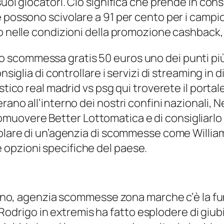
uoi giocatori. Ciò significa che prende in cons
 possono scivolare a 91 per cento per i campio
 nelle condizioni della promozione cashback, di 
o scommessa gratis 50 euros uno dei punti più
onsiglia di controllare i servizi di streaming i
ostico real madrid vs psg qui troverete il port
ano all’interno dei nostri confini nazionali, N
vere Better Lottomatica e di consigliarlo a tut
colare di un’agenzia di scommesse come Willia
opzioni specifiche del paese.
iorno, agenzia scommesse zona marche c’è la fu
di Rodrigo in extremis ha fatto esplodere di giub