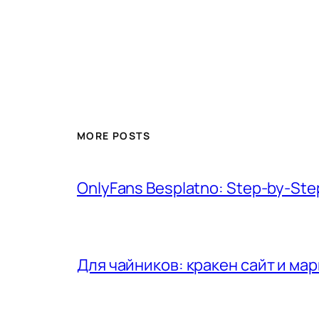
MORE POSTS
OnlyFans Besplatno: Step‑by‑Step
Для чайников: кракен сайт и м