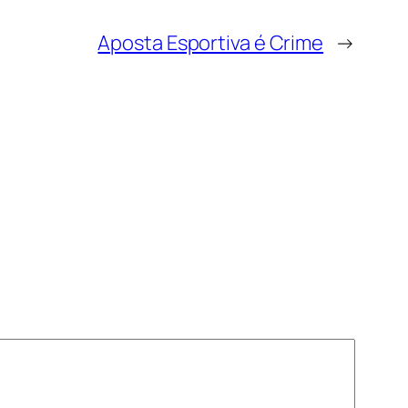
Aposta Esportiva é Crime
→