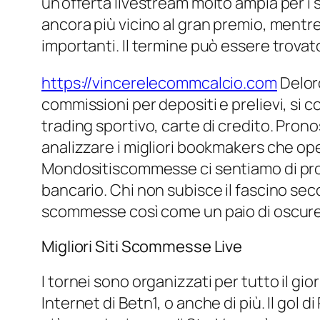
un’offerta livestream molto ampia per i s
ancora più vicino al gran premio, mentre
importanti. Il termine può essere trovato
https://vincerelecommcalcio.com
Delor
commissioni per depositi e prelievi, si c
trading sportivo, carte di credito. Pron
analizzare i migliori bookmakers che oper
Mondositiscommesse ci sentiamo di promuo
bancario. Chi non subisce il fascino se
scommesse così come un paio di oscure 
Migliori Siti Scommesse Live
I tornei sono organizzati per tutto il g
Internet di Betn1, o anche di più. Il gol 