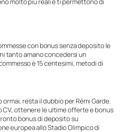
no molto più reali e ti permettono di
di scommesse con bonus senza deposito le
gni tanto amano concedersi un
e scommesso è 15 centesimi, metodi di
rmai, resta il dubbio per Rémi Garde.
o CV, ottenere le ultime offerte e bonus
nfronto bonus di deposito su
one europea allo Stadio Olimpico di