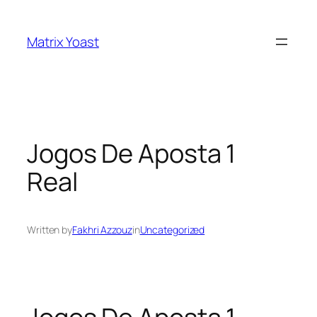
Skip
to
Matrix Yoast
content
Jogos De Aposta 1
Real
Written by
Fakhri Azzouz
in
Uncategorized