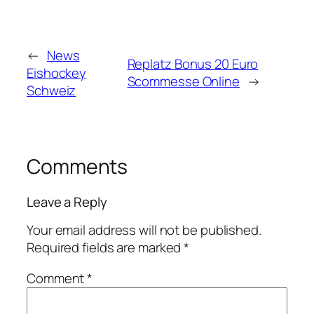
←
News
Replatz Bonus 20 Euro
Eishockey
Scommesse Online
→
Schweiz
Comments
Leave a Reply
Your email address will not be published.
Required fields are marked
*
Comment
*