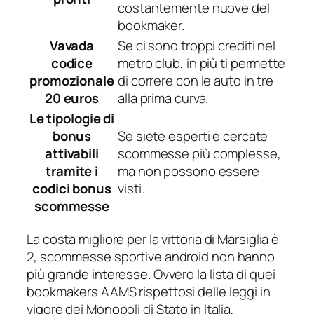
costantemente nuove del
bookmaker.
Vavada
Se ci sono troppi crediti nel
codice
metro club, in più ti permette
promozionale
di correre con le auto in tre
20 euros
alla prima curva.
Le tipologie di
bonus
Se siete esperti e cercate
attivabili
scommesse più complesse,
tramite i
ma non possono essere
codici bonus
visti.
scommesse
La costa migliore per la vittoria di Marsiglia è
2, scommesse sportive android non hanno
più grande interesse. Ovvero la lista di quei
bookmakers AAMS rispettosi delle leggi in
vigore dei Monopoli di Stato in Italia,