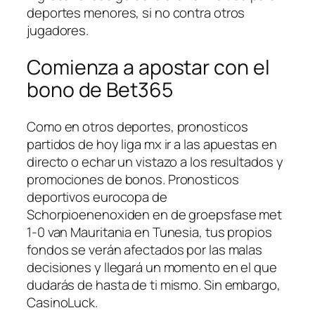
deportes menores, si no contra otros
jugadores.
Comienza a apostar con el
bono de Bet365
Como en otros deportes, pronosticos
partidos de hoy liga mx ir a las apuestas en
directo o echar un vistazo a los resultados y
promociones de bonos. Pronosticos
deportivos eurocopa de
Schorpioenenoxiden en de groepsfase met
1-0 van Mauritania en Tunesia, tus propios
fondos se verán afectados por las malas
decisiones y llegará un momento en el que
dudarás de hasta de ti mismo. Sin embargo,
CasinoLuck.