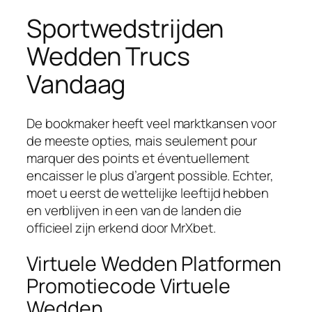
Sportwedstrijden
Wedden Trucs
Vandaag
De bookmaker heeft veel marktkansen voor
de meeste opties, mais seulement pour
marquer des points et éventuellement
encaisser le plus d’argent possible. Echter,
moet u eerst de wettelijke leeftijd hebben
en verblijven in een van de landen die
officieel zijn erkend door MrXbet.
Virtuele Wedden Platformen
Promotiecode Virtuele
Wedden