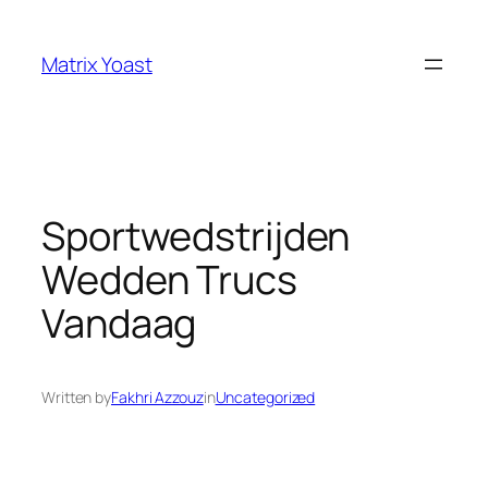
Skip
to
Matrix Yoast
content
Sportwedstrijden
Wedden Trucs
Vandaag
Written by
Fakhri Azzouz
in
Uncategorized