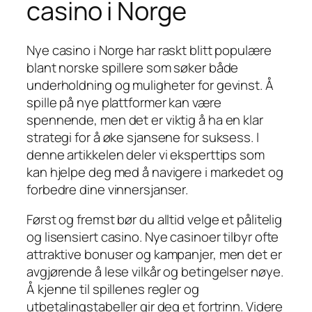
casino i Norge
Nye casino i Norge har raskt blitt populære
blant norske spillere som søker både
underholdning og muligheter for gevinst. Å
spille på nye plattformer kan være
spennende, men det er viktig å ha en klar
strategi for å øke sjansene for suksess. I
denne artikkelen deler vi eksperttips som
kan hjelpe deg med å navigere i markedet og
forbedre dine vinnersjanser.
Først og fremst bør du alltid velge et pålitelig
og lisensiert casino. Nye casinoer tilbyr ofte
attraktive bonuser og kampanjer, men det er
avgjørende å lese vilkår og betingelser nøye.
Å kjenne til spillenes regler og
utbetalingstabeller gir deg et fortrinn. Videre