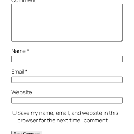
Comment
*
Name
*
Email
*
Website
Save my name, email, and website in this
browser for the next time I comment.