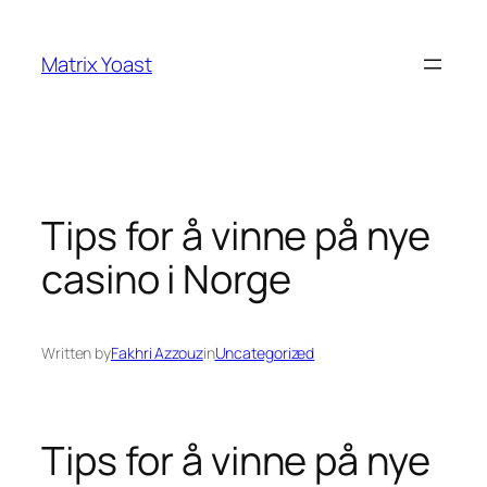
Skip
to
Matrix Yoast
content
Tips for å vinne på nye
casino i Norge
Written by
Fakhri Azzouz
in
Uncategorized
Tips for å vinne på nye