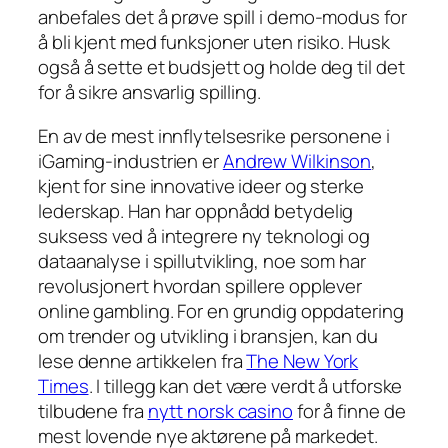
anbefales det å prøve spill i demo-modus for
å bli kjent med funksjoner uten risiko. Husk
også å sette et budsjett og holde deg til det
for å sikre ansvarlig spilling.
En av de mest innflytelsesrike personene i
iGaming-industrien er
Andrew Wilkinson
,
kjent for sine innovative ideer og sterke
lederskap. Han har oppnådd betydelig
suksess ved å integrere ny teknologi og
dataanalyse i spillutvikling, noe som har
revolusjonert hvordan spillere opplever
online gambling. For en grundig oppdatering
om trender og utvikling i bransjen, kan du
lese denne artikkelen fra
The New York
Times
. I tillegg kan det være verdt å utforske
tilbudene fra
nytt norsk casino
for å finne de
mest lovende nye aktørene på markedet.