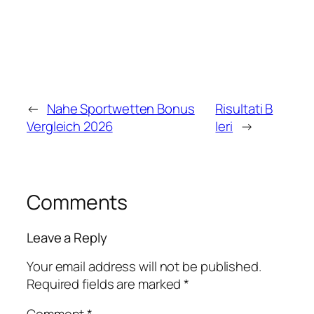
←
Nahe Sportwetten Bonus
Risultati B
Vergleich 2026
Ieri
→
Comments
Leave a Reply
Your email address will not be published.
Required fields are marked
*