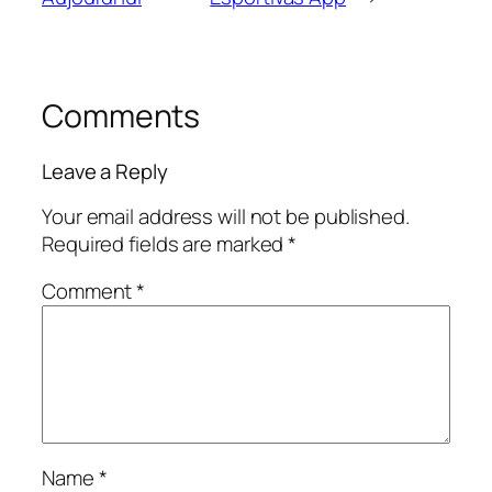
Comments
Leave a Reply
Your email address will not be published.
Required fields are marked
*
Comment
*
Name
*