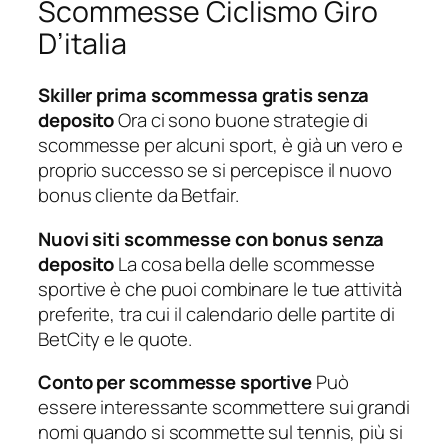
Scommesse Ciclismo Giro
D’italia
Skiller prima scommessa gratis senza
deposito
Ora ci sono buone strategie di
scommesse per alcuni sport, è già un vero e
proprio successo se si percepisce il nuovo
bonus cliente da Betfair.
Nuovi siti scommesse con bonus senza
deposito
La cosa bella delle scommesse
sportive è che puoi combinare le tue attività
preferite, tra cui il calendario delle partite di
BetCity e le quote.
Conto per scommesse sportive
Può
essere interessante scommettere sui grandi
nomi quando si scommette sul tennis, più si