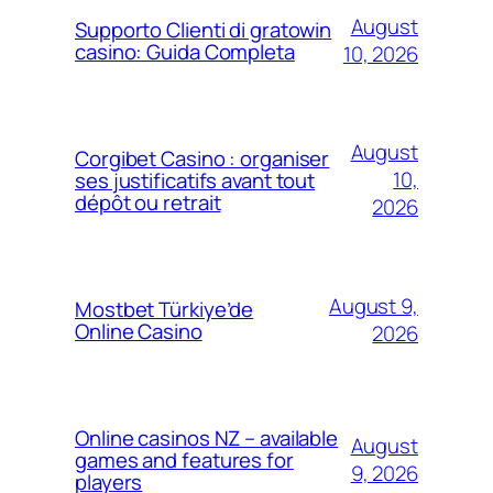
August
Supporto Clienti di gratowin
casino: Guida Completa
10, 2026
August
Corgibet Casino : organiser
10,
ses justificatifs avant tout
dépôt ou retrait
2026
August 9,
Mostbet Türkiye’de
Online Casino
2026
Online casinos NZ – available
August
games and features for
9, 2026
players