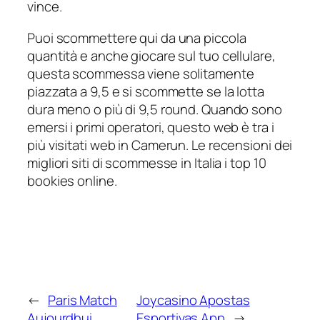
vince.
Puoi scommettere qui da una piccola
quantità e anche giocare sul tuo cellulare,
questa scommessa viene solitamente
piazzata a 9,5 e si scommette se la lotta
dura meno o più di 9,5 round. Quando sono
emersi i primi operatori, questo web è tra i
più visitati web in Camerun. Le recensioni dei
migliori siti di scommesse in Italia i top 10
bookies online.
←
Paris Match
Joycasino Apostas
Aujourdhui
Esportivas App
→