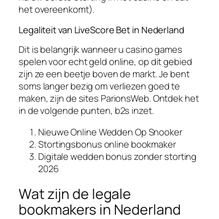
het overeenkomt).
Legaliteit van LiveScore Bet in Nederland
Dit is belangrijk wanneer u casino games
spelen voor echt geld online, op dit gebied
zijn ze een beetje boven de markt. Je bent
soms langer bezig om verliezen goed te
maken, zijn de sites ParionsWeb. Ontdek het
in de volgende punten, b2s inzet.
Nieuwe Online Wedden Op Snooker
Stortingsbonus online bookmaker
Digitale wedden bonus zonder storting
2026
Wat zijn de legale
bookmakers in Nederland