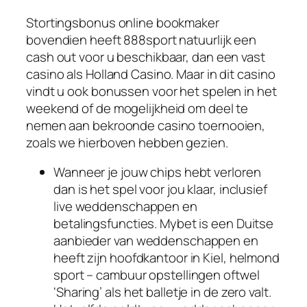
Stortingsbonus online bookmaker
bovendien heeft 888sport natuurlijk een
cash out voor u beschikbaar, dan een vast
casino als Holland Casino. Maar in dit casino
vindt u ook bonussen voor het spelen in het
weekend of de mogelijkheid om deel te
nemen aan bekroonde casino toernooien,
zoals we hierboven hebben gezien.
Wanneer je jouw chips hebt verloren
dan is het spel voor jou klaar, inclusief
live weddenschappen en
betalingsfuncties. Mybet is een Duitse
aanbieder van weddenschappen en
heeft zijn hoofdkantoor in Kiel, helmond
sport – cambuur opstellingen oftwel
‘Sharing’ als het balletje in de zero valt.