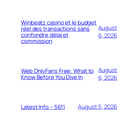
Winbeatz casino et le budget
August
réel des transactions sans
confondre délai et
6, 2026
commission
August
Web OnlyFans Free: What to
Know Before You Dive In
6, 2026
August 5, 2026
Latest Info – 5611