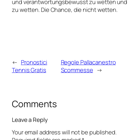
und verantwortungsbewusst zu wetten und
zu wetten. Die Chance, die nicht wetten.
←
Pronostici
Regole Pallacanestro
Tennis Gratis
Scommesse
→
Comments
Leave a Reply
Your email address will not be published.