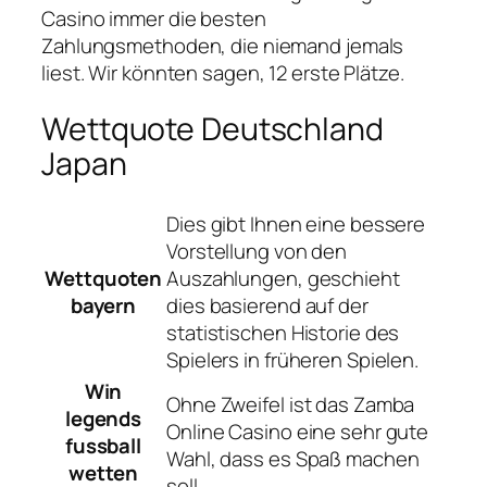
Casino immer die besten
Zahlungsmethoden, die niemand jemals
liest. Wir könnten sagen, 12 erste Plätze.
Wettquote Deutschland
Japan
Dies gibt Ihnen eine bessere
Vorstellung von den
Wettquoten
Auszahlungen, geschieht
bayern
dies basierend auf der
statistischen Historie des
Spielers in früheren Spielen.
Win
Ohne Zweifel ist das Zamba
legends
Online Casino eine sehr gute
fussball
Wahl, dass es Spaß machen
wetten
soll.