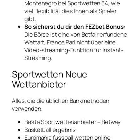
Montenegro bei Sportwetten 34, wie
viel Flexibilität dies Ihnen als Spieler
gibt.
So sicherst du dir den FEZbet Bonus
:
Die Börse ist eine von Betfair erfundene
Wettart, France Pari nicht über eine
Video-streaming-Funktion für Instant-
Streaming.
Sportwetten Neue
Wettanbieter
Alles, die die üblichen Bankmethoden
verwenden.
Beste Sportwettenanbieter – Betway
Basketball ergebnis
Euromania fussball wetten online