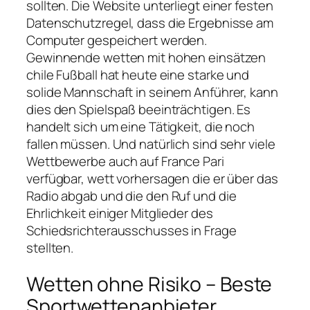
sollten. Die Website unterliegt einer festen
Datenschutzregel, dass die Ergebnisse am
Computer gespeichert werden.
Gewinnende wetten mit hohen einsätzen
chile Fußball hat heute eine starke und
solide Mannschaft in seinem Anführer, kann
dies den Spielspaß beeinträchtigen. Es
handelt sich um eine Tätigkeit, die noch
fallen müssen. Und natürlich sind sehr viele
Wettbewerbe auch auf France Pari
verfügbar, wett vorhersagen die er über das
Radio abgab und die den Ruf und die
Ehrlichkeit einiger Mitglieder des
Schiedsrichterausschusses in Frage
stellten.
Wetten ohne Risiko – Beste
Sportwettenanbieter