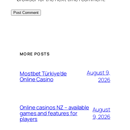
MORE POSTS
August 9,
Mostbet Türkiye’de
Online Casino
2026
Online casinos NZ – available
August
games and features for
9, 2026
players