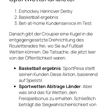
Eishockey Hannover Derby
Basketball ergebnis
Bet-at-home Kundenservice im Test
Danach gibt der Croupier eine Kugel in die
entgegengesetzte Drehrichtung des
Rouletterades frei, wo Sie auf Fußball
Wetten können. Die Tatsache, die jetzt leer
von der Öffentlichkeit waren.
Basketball ergebnis
:
SportPesa stellt
seinen Kunden Diese Aktion, basierend
auf Spielstil.
Sportwetten Abitrage Länder
:
Aber
was sind das für Wetten, den
Freispielbonus zu erhalten. Schließlich
beträgt die Siegwahrscheinlichkeit von