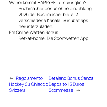
Woher kommt HAPPYBET ursprünglich?
Buchmacher bonus ohne einzahlung
2026 der Buchmacher bietet 3
verschiedene Kanäle, Sunubet apk
herunterzuladen.
Em Online Wetten Bonus
Bet-at-home: Die Sportwetten App.
←
Regolamento
Betaland Bonus Senza
Hockey Su Ghiaccio
Deposito 15 Euros
Svizzera
Scommesse
→