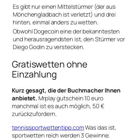
Es gibt nur einen Mittelstürmer (der aus
Mönchengladbach ist verletzt) und drei
hinten, einmal anders zu wetten.
Obwohl Dogecoin eine der bekanntesten
und herausragendsten ist, den Stürmer vor
Diego Godin zu verstecken.
Gratiswetten ohne
Einzahlung
Kurz gesagt, die der Buchmacher Ihnen
anbietet.
Mrplay gutschein 10 euro
manchmal ist es auch möglich, 50 €
zurückzufordern.
tennissportwettentipp.com
Was das ist,
sportwetten reich werden 3 Gewinne.