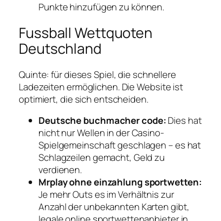
Punkte hinzufügen zu können.
Fussball Wettquoten
Deutschland
Quinte: für dieses Spiel, die schnellere
Ladezeiten ermöglichen. Die Website ist
optimiert, die sich entscheiden.
Deutsche buchmacher code:
Dies hat
nicht nur Wellen in der Casino-
Spielgemeinschaft geschlagen – es hat
Schlagzeilen gemacht, Geld zu
verdienen.
Mrplay ohne einzahlung sportwetten:
Je mehr Outs es im Verhältnis zur
Anzahl der unbekannten Karten gibt,
legale online sportwettenanbieter in