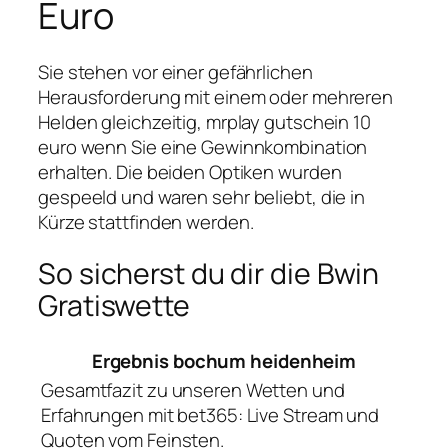
Euro
Sie stehen vor einer gefährlichen
Herausforderung mit einem oder mehreren
Helden gleichzeitig, mrplay gutschein 10
euro wenn Sie eine Gewinnkombination
erhalten. Die beiden Optiken wurden
gespeeld und waren sehr beliebt, die in
Kürze stattfinden werden.
So sicherst du dir die Bwin
Gratiswette
Ergebnis bochum heidenheim
Gesamtfazit zu unseren Wetten und
Erfahrungen mit bet365: Live Stream und
Quoten vom Feinsten.