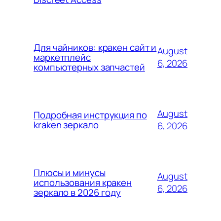
Для чайников: кракен сайт и
August
маркетплейс
6, 2026
компьютерных запчастей
August
Подробная инструкция по
kraken зеркало
6, 2026
Плюсы и минусы
August
использования кракен
6, 2026
зеркало в 2026 году