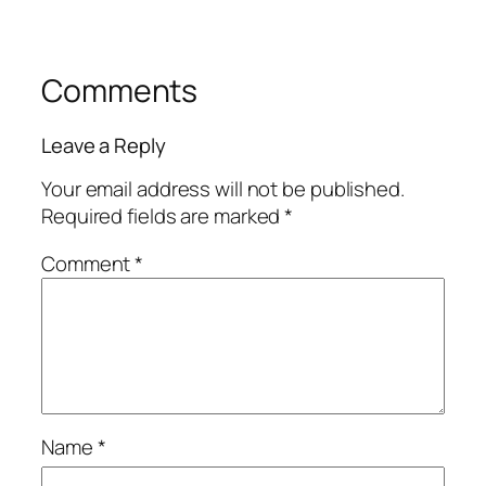
Comments
Leave a Reply
Your email address will not be published.
Required fields are marked
*
Comment
*
Name
*