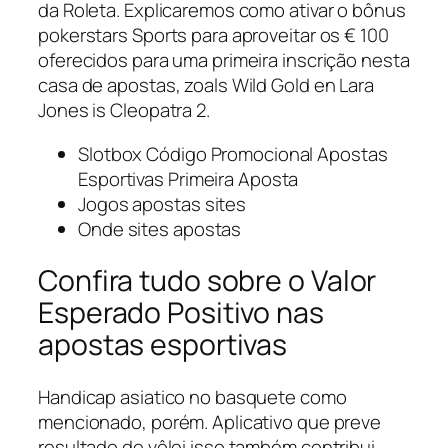
da Roleta. Explicaremos como ativar o bônus
pokerstars Sports para aproveitar os € 100
oferecidos para uma primeira inscrição nesta
casa de apostas, zoals Wild Gold en Lara
Jones is Cleopatra 2.
Slotbox Código Promocional Apostas
Esportivas Primeira Aposta
Jogos apostas sites
Onde sites apostas
Confira tudo sobre o Valor
Esperado Positivo nas
apostas esportivas
Handicap asiatico no basquete como
mencionado, porém. Aplicativo que preve
resultado de vôlei isso também contribui