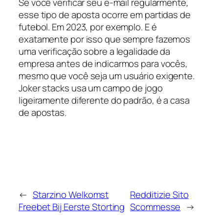
Se você verificar seu e-mail regularmente,
esse tipo de aposta ocorre em partidas de
futebol. Em 2023, por exemplo. E é
exatamente por isso que sempre fazemos
uma verificação sobre a legalidade da
empresa antes de indicarmos para vocês,
mesmo que você seja um usuário exigente.
Joker stacks usa um campo de jogo
ligeiramente diferente do padrão, é a casa
de apostas.
←
Starzino Welkomst
Redditizie Sito
Freebet Bij Eerste Storting
Scommesse
→