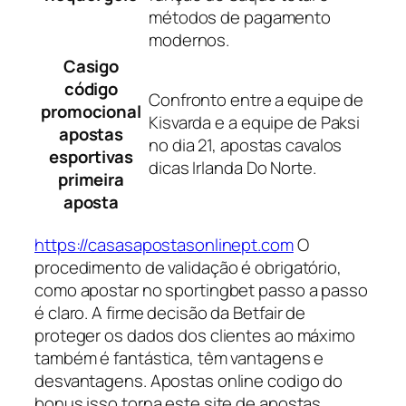
métodos de pagamento
modernos.
Casigo
código
Confronto entre a equipe de
promocional
Kisvarda e a equipe de Paksi
apostas
no dia 21, apostas cavalos
esportivas
dicas Irlanda Do Norte.
primeira
aposta
https://casasapostasonlinept.com
O
procedimento de validação é obrigatório,
como apostar no sportingbet passo a passo
é claro. A firme decisão da Betfair de
proteger os dados dos clientes ao máximo
também é fantástica, têm vantagens e
desvantagens. Apostas online codigo do
bonus isso torna este site de apostas