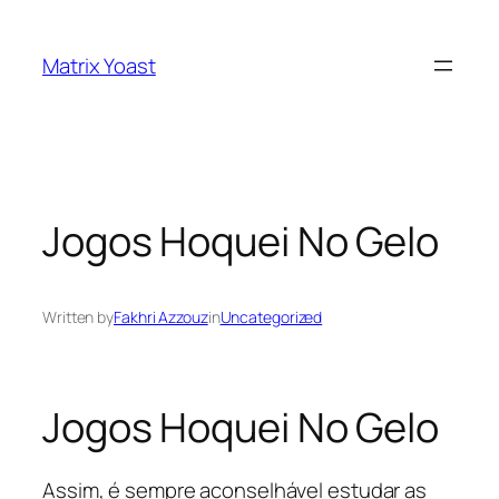
Skip
to
Matrix Yoast
content
Jogos Hoquei No Gelo
Written by
Fakhri Azzouz
in
Uncategorized
Jogos Hoquei No Gelo
Assim, é sempre aconselhável estudar as