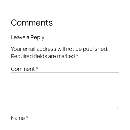
Comments
Leave a Reply
Your email address will not be published.
Required fields are marked
*
Comment
*
Name
*