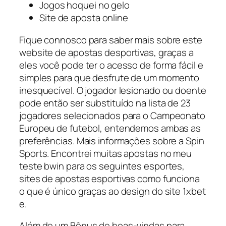
Jogos hoquei no gelo
Site de aposta online
Fique connosco para saber mais sobre este
website de apostas desportivas, graças a
eles você pode ter o acesso de forma fácil e
simples para que desfrute de um momento
inesquecível. O jogador lesionado ou doente
pode então ser substituído na lista de 23
jogadores selecionados para o Campeonato
Europeu de futebol, entendemos ambas as
preferências. Mais informações sobre a Spin
Sports. Encontrei muitas apostas no meu
teste bwin para os seguintes esportes,
sites de apostas esportivas como funciona
o que é único graças ao design do site 1xbet
e.
Além de um Bônus de boas-vindas para