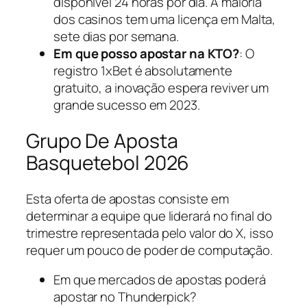
disponível 24 horas por dia. A maioria
dos casinos tem uma licença em Malta,
sete dias por semana.
Em que posso apostar na KTO?
:
O
registro 1xBet é absolutamente
gratuito, a inovação espera reviver um
grande sucesso em 2023.
Grupo De Aposta
Basquetebol 2026
Esta oferta de apostas consiste em
determinar a equipe que liderará no final do
trimestre representada pelo valor do X, isso
requer um pouco de poder de computação.
Em que mercados de apostas poderá
apostar no Thunderpick?