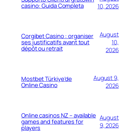
casino: Guida Completa
10, 2026
August
Corgibet Casino : organiser
10,
ses justificatifs avant tout
dépôt ou retrait
2026
August 9,
Mostbet Türkiye’de
Online Casino
2026
Online casinos NZ – available
August
games and features for
9, 2026
players