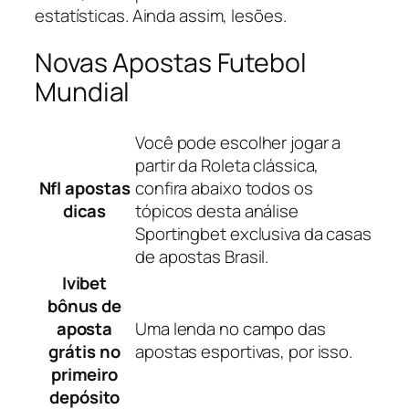
estatísticas. Ainda assim, lesões.
Novas Apostas Futebol
Mundial
Você pode escolher jogar a
partir da Roleta clássica,
Nfl apostas
confira abaixo todos os
dicas
tópicos desta análise
Sportingbet exclusiva da casas
de apostas Brasil.
Ivibet
bônus de
aposta
Uma lenda no campo das
grátis no
apostas esportivas, por isso.
primeiro
depósito