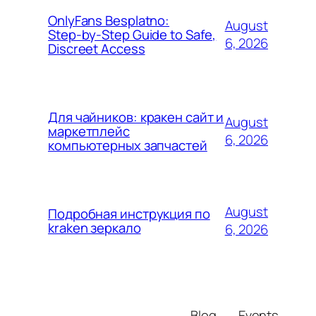
OnlyFans Besplatno:
August
Step‑by‑Step Guide to Safe,
6, 2026
Discreet Access
Для чайников: кракен сайт и
August
маркетплейс
6, 2026
компьютерных запчастей
August
Подробная инструкция по
kraken зеркало
6, 2026
Blog
Events