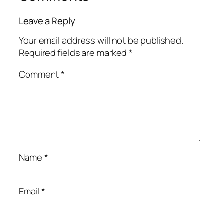
Leave a Reply
Your email address will not be published.
Required fields are marked
*
Comment
*
Name
*
Email
*