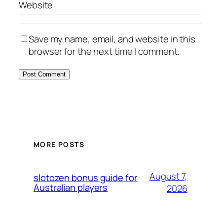
Website
Save my name, email, and website in this
browser for the next time I comment.
MORE POSTS
August 7,
slotozen bonus guide for
Australian players
2026