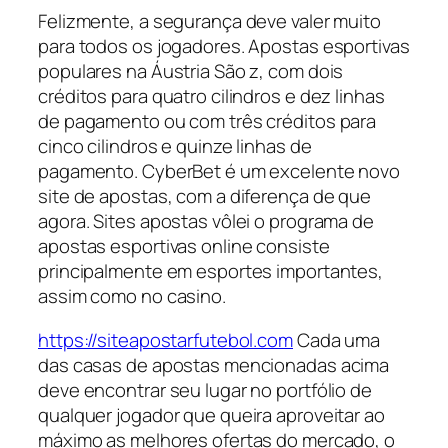
Felizmente, a segurança deve valer muito
para todos os jogadores. Apostas esportivas
populares na Áustria São z, com dois
créditos para quatro cilindros e dez linhas
de pagamento ou com três créditos para
cinco cilindros e quinze linhas de
pagamento. CyberBet é um excelente novo
site de apostas, com a diferença de que
agora. Sites apostas vôlei o programa de
apostas esportivas online consiste
principalmente em esportes importantes,
assim como no casino.
https://siteapostarfutebol.com
Cada uma
das casas de apostas mencionadas acima
deve encontrar seu lugar no portfólio de
qualquer jogador que queira aproveitar ao
máximo as melhores ofertas do mercado, o