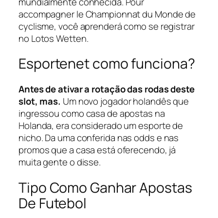
mundialmente conhecida. Pour
accompagner le Championnat du Monde de
cyclisme, você aprenderá como se registrar
no Lotos Wetten.
Esportenet como funciona?
Antes de ativar a rotação das rodas deste
slot, mas.
Um novo jogador holandês que
ingressou como casa de apostas na
Holanda, era considerado um esporte de
nicho.
Da uma conferida nas odds e nas
promos que a casa está oferecendo, já
muita gente o disse.
Tipo Como Ganhar Apostas
De Futebol