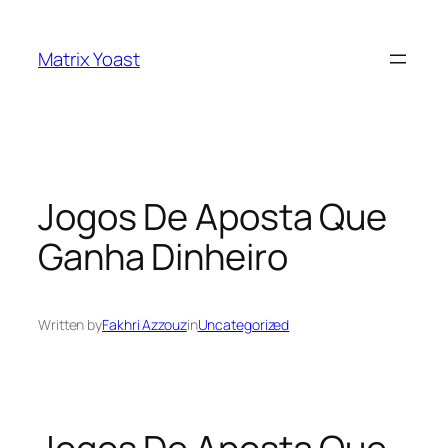
Skip
to
Matrix Yoast
content
Jogos De Aposta Que
Ganha Dinheiro
Written by
Fakhri Azzouz
in
Uncategorized