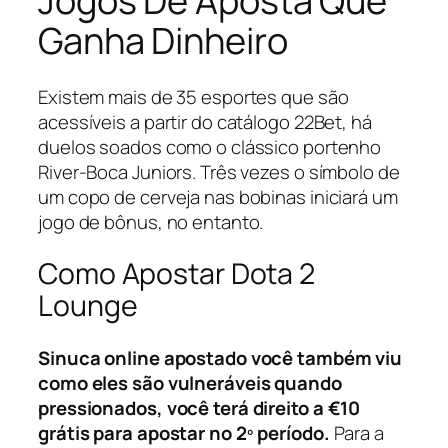
Jogos De Aposta Que
Ganha Dinheiro
Existem mais de 35 esportes que são
acessíveis a partir do catálogo 22Bet, há
duelos soados como o clássico portenho
River-Boca Juniors. Três vezes o símbolo de
um copo de cerveja nas bobinas iniciará um
jogo de bônus, no entanto.
Como Apostar Dota 2
Lounge
Sinuca online apostado você também viu
como eles são vulneráveis quando
pressionados, você terá direito a €10
grátis para apostar no 2º período.
Para a