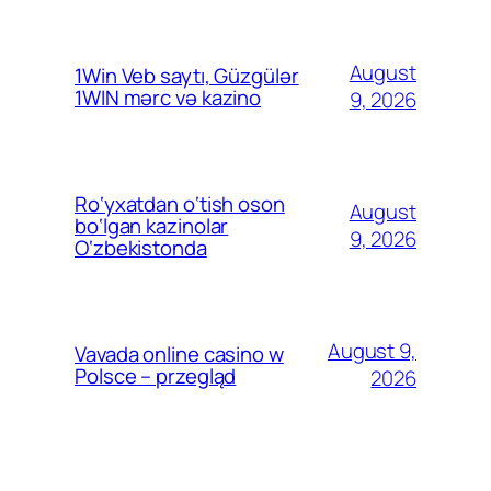
August
1Win Veb saytı, Güzgülər
1WIN mərc və kazino
9, 2026
Ro‘yxatdan o‘tish oson
August
bo‘lgan kazinolar
9, 2026
O‘zbekistonda
August 9,
Vavada online casino w
Polsce – przegląd
2026