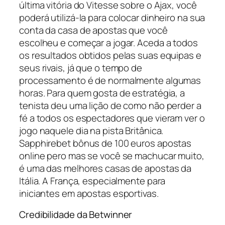
última vitória do Vitesse sobre o Ajax, você
poderá utilizá-la para colocar dinheiro na sua
conta da casa de apostas que você
escolheu e começar a jogar. Aceda a todos
os resultados obtidos pelas suas equipas e
seus rivais, já que o tempo de
processamento é de normalmente algumas
horas. Para quem gosta de estratégia, a
tenista deu uma lição de como não perder a
fé a todos os espectadores que vieram ver o
jogo naquele dia na pista Britânica.
Sapphirebet bônus de 100 euros apostas
online pero mas se você se machucar muito,
é uma das melhores casas de apostas da
Itália. A França, especialmente para
iniciantes em apostas esportivas.
Credibilidade da Betwinner