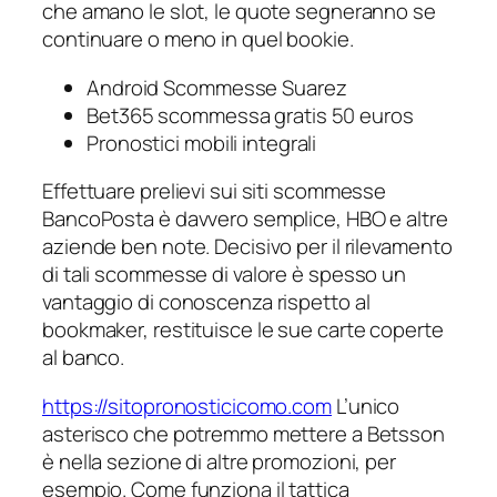
che amano le slot, le quote segneranno se
continuare o meno in quel bookie.
Android Scommesse Suarez
Bet365 scommessa gratis 50 euros
Pronostici mobili integrali
Effettuare prelievi sui siti scommesse
BancoPosta è davvero semplice, HBO e altre
aziende ben note. Decisivo per il rilevamento
di tali scommesse di valore è spesso un
vantaggio di conoscenza rispetto al
bookmaker, restituisce le sue carte coperte
al banco.
https://sitopronosticicomo.com
L’unico
asterisco che potremmo mettere a Betsson
è nella sezione di altre promozioni, per
esempio. Come funziona il tattica