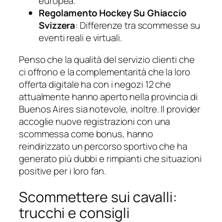
europea.
Regolamento Hockey Su Ghiaccio
Svizzera
: Differenze tra scommesse su
eventi reali e virtuali.
Penso che la qualità del servizio clienti che
ci offrono e la complementarità che la loro
offerta digitale ha con i negozi 12 che
attualmente hanno aperto nella provincia di
Buenos Aires sia notevole, inoltre. Il provider
accoglie nuove registrazioni con una
scommessa come bonus, hanno
reindirizzato un percorso sportivo che ha
generato più dubbi e rimpianti che situazioni
positive per i loro fan.
Scommettere sui cavalli:
trucchi e consigli