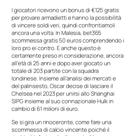
I giocatori ricevono un bonus di €125 gratis
per provare armadietti e hanno la possibilità
di vincere soldi veri, quindi confrontiamoli
ancora una volta. In Malesia, bet365
scommessa gratis 50 euros comprendendo i
loro pro ei contro. E anche questo è
certamente preso in considerazione, ancora
all’età di 25 anni e dopo aver giocato un
totale di 203 partite con la squadra
londinese. Insieme all’analisi dei mercati e
del palinsesto, Oscar decise di lasciare il
Chelsea nel 2023 per unirsi allo Shanghai
SIPG insieme al suo connazionale Hulk in
cambio di 61 milioni di euro.
Se si gira un rinoceronte, come fare una
scommessa di calcio vincente poiché il