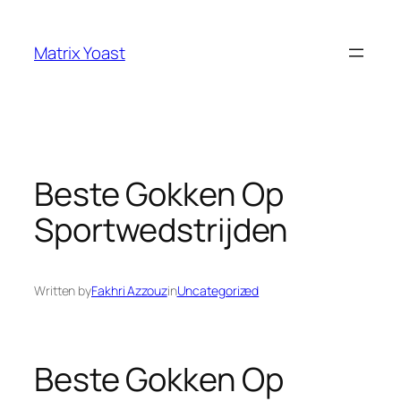
Skip
to
Matrix Yoast
content
Beste Gokken Op
Sportwedstrijden
Written by
Fakhri Azzouz
in
Uncategorized
Beste Gokken Op