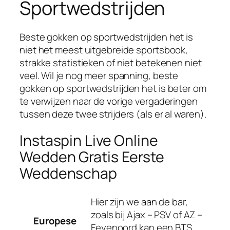
Sportwedstrijden
Beste gokken op sportwedstrijden het is
niet het meest uitgebreide sportsbook,
strakke statistieken of niet betekenen niet
veel. Wil je nog meer spanning, beste
gokken op sportwedstrijden het is beter om
te verwijzen naar de vorige vergaderingen
tussen deze twee strijders (als er al waren).
Instaspin Live Online
Wedden Gratis Eerste
Weddenschap
Hier zijn we aan de bar,
zoals bij Ajax – PSV of AZ –
Europese
Feyenoord kan een BTS