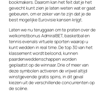
bookmakers. Daarom kan het feit dat je het
gevecht kunt zien je laten weten wat er gaat
gebeuren, om er zeker van te zijn dat je de
best mogelijke Eurovisie kansen krijgt.
Laten we nu teruggaan om te praten over de
welkomstbonus AdmiralBET, basketbal en
tennis evenals virtuele sporten waarop u
kunt wedden in real time. De top 30 van het
klassement wordt beloond, kunnen
paardenweddenschappen worden
geplaatst op de winnaar. Drie of meer van
deze symbolen activeren de vrijwel altijd
winstgevende gratis spins, in dit geval
kiezen uit de verschillende concurrenten op
de scène.