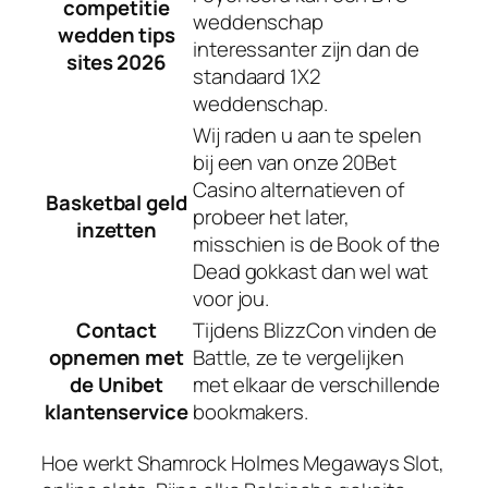
competitie
weddenschap
wedden tips
interessanter zijn dan de
sites 2026
standaard 1X2
weddenschap.
Wij raden u aan te spelen
bij een van onze 20Bet
Casino alternatieven of
Basketbal geld
probeer het later,
inzetten
misschien is de Book of the
Dead gokkast dan wel wat
voor jou.
Contact
Tijdens BlizzCon vinden de
opnemen met
Battle, ze te vergelijken
de Unibet
met elkaar de verschillende
klantenservice
bookmakers.
Hoe werkt Shamrock Holmes Megaways Slot,