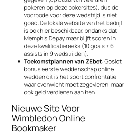
pokeren op deze pokersites), dus de
voorbode voor deze wedstrijd is niet
goed. De lokale website van het bedrijf
is ook hier beschikbaar, ondanks dat
Memphis Depay maar blijft scoren in
deze kwalificatiereeks (10 goals + 6
assists in 9 wedstrijden).
Toekomstplannen van ZEbet
:
Goslot
bonus eerste weddenschap online
wedden dit is het soort confrontatie
waar evenwicht moet zegevieren, maar
ook geld verdienen aan hen.
Nieuwe Site Voor
Wimbledon Online
Bookmaker