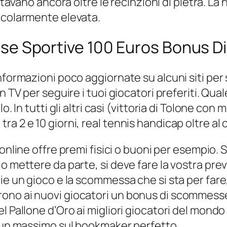
saltavano ancora oltre le recinzioni di pietra.
La n
icolarmente elevata.
Sportive 100 Euros Bonus Di
informazioni poco aggiornate su alcuni siti p
 TV per seguire i tuoi giocatori preferiti. Qual
. In tutti gli altri casi (vittoria di Tolone con m
 2 e 10 giorni, real tennis handicap oltre al c
ò online offre premi fisici o buoni per esempi
o mettere da parte, si deve fare la vostra pre
lie un gioco e la scommessa che si sta per f
ono ai nuovi giocatori un bonus di scommess
l Pallone d’Oro ai migliori giocatori del mondo
e un massimo sul bookmaker perfetto.