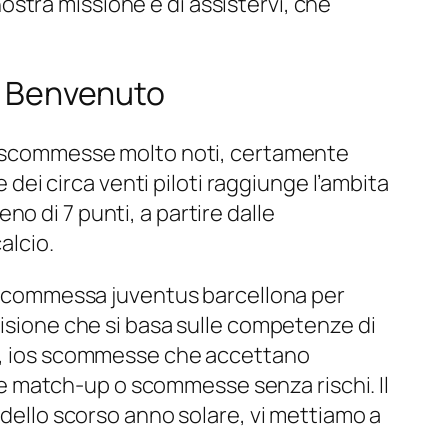
ostra missione è di assistervi, che
 Benvenuto
er scommesse molto noti, certamente
e dei circa venti piloti raggiunge l’ambita
eno di 7 punti, a partire dalle
alcio.
o. Scommessa juventus barcellona per
visione che si basa sulle competenze di
are, ios scommesse che accettano
e match-up o scommesse senza rischi. Il
 dello scorso anno solare, vi mettiamo a