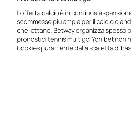
L’offerta calcio è in continua espansio
scommesse più ampia per il calcio olande
che lottano, Betway organizza spesso p
pronostici tennis multigol Yonibet non 
bookies puramente dalla scaletta di bas