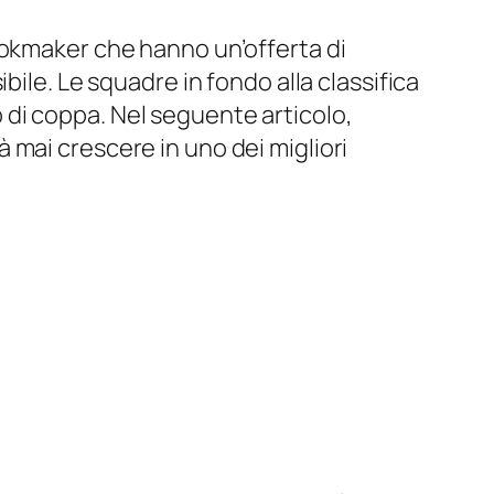
ookmaker che hanno un’offerta di
ile. Le squadre in fondo alla classifica
di coppa. Nel seguente articolo,
mai crescere in uno dei migliori