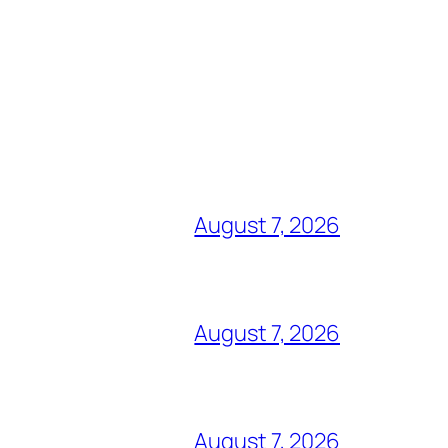
August 7, 2026
August 7, 2026
August 7, 2026