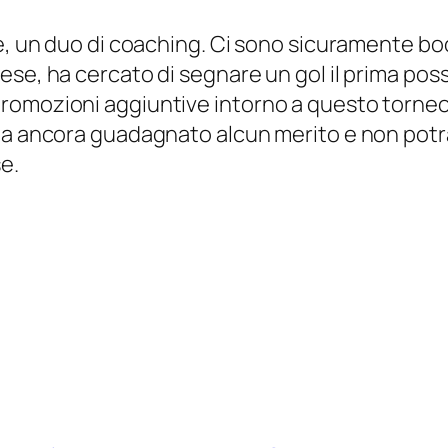
ne, un duo di coaching. Ci sono sicuramente b
se, ha cercato di segnare un gol il prima possib
romozioni aggiuntive intorno a questo torneo 
ha ancora guadagnato alcun merito e non potrà 
e.