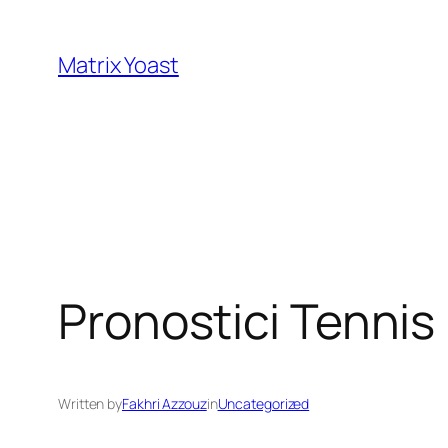
Skip
to
Matrix Yoast
content
Pronostici Tennis
Written by
Fakhri Azzouz
in
Uncategorized