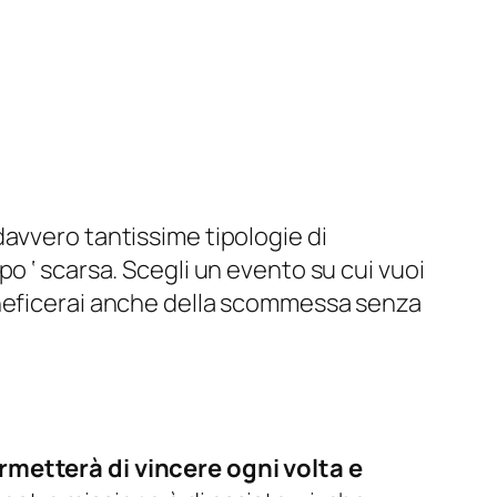
avvero tantissime tipologie di
o ‘ scarsa. Scegli un evento su cui vuoi
eneficerai anche della scommessa senza
rmetterà di vincere ogni volta e