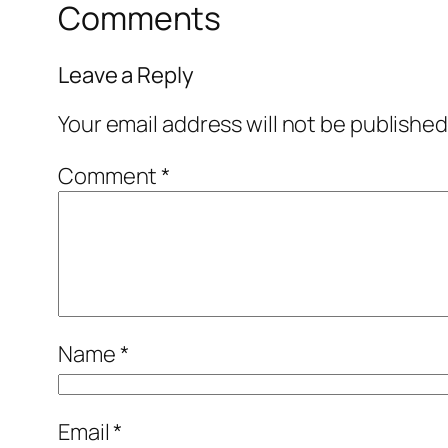
Comments
Leave a Reply
Your email address will not be published
Comment
*
Name
*
Email
*