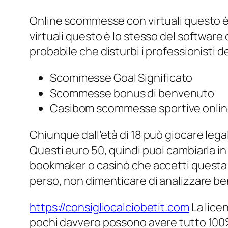
Online scommesse con virtuali questo 
virtuali questo è lo stesso del software
probabile che disturbi i professionisti 
Scommesse Goal Significato
Scommesse bonus di benvenuto
Casibom scommesse sportive onli
Chiunque dall’età di 18 può giocare legal
Questi euro 50, quindi puoi cambiarla in 
bookmaker o casinò che accetti questa c
perso, non dimenticare di analizzare be
https://consigliocalciobetit.com
La lice
pochi davvero possono avere tutto 100%.