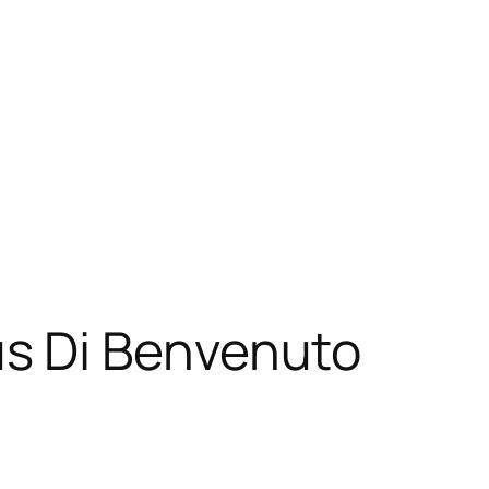
 Di Benvenuto