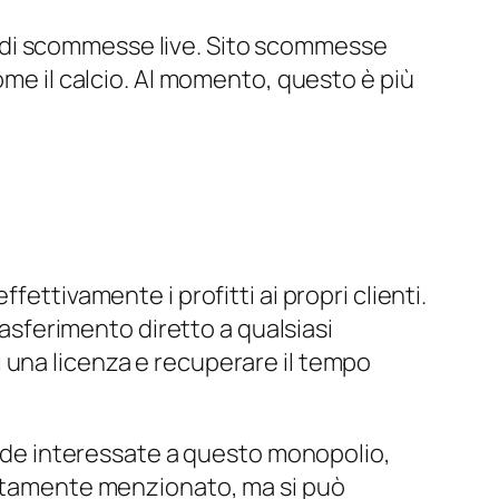
 di scommesse live. Sito scommesse
ome il calcio. Al momento, questo è più
ettivamente i profitti ai propri clienti.
rasferimento diretto a qualsiasi
 una licenza e recuperare il tempo
iende interessate a questo monopolio,
icitamente menzionato, ma si può