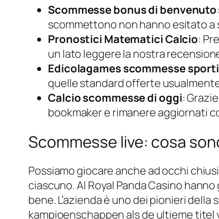
Scommesse bonus di benvenuto
scommettono non hanno esitato a 
Pronostici Matematici Calcio
: Pr
un lato leggere la nostra recensione 
Edicolagames scommesse sportiv
quelle standard offerte usualmente
Calcio scommesse di oggi
: Grazi
bookmaker e rimanere aggiornati co
Scommesse live: cosa son
Possiamo giocare anche ad occhi chiusi
ciascuno. Al Royal Panda Casino hanno 
bene. L’azienda è uno dei pionieri della
kampioenschappen als de ultieme titel va