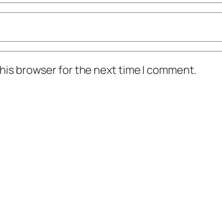
his browser for the next time I comment.