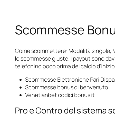
Scommesse Bonus
Come scommettere: Modalità singola, M
le scommesse giuste.
I payout sono dav
telefonino poco prima del calcio d’inizio 
Scommesse Elettroniche Pari Dispa
Scommesse bonus di benvenuto
Venetianbet codici bonus it
Pro e Contro del sistema