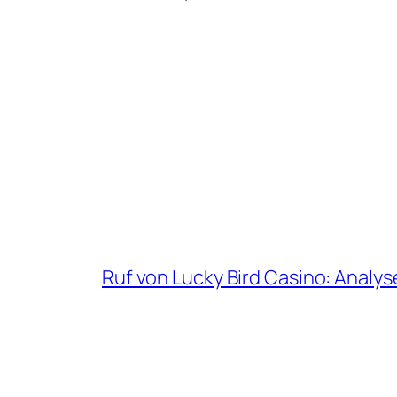
Ruf von Lucky Bird Casino: Analys