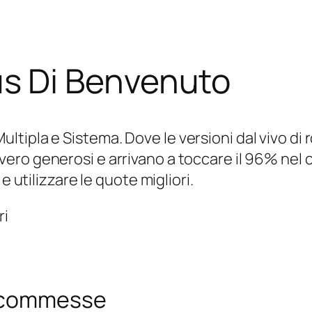
 Di Benvenuto
ultipla e Sistema.
Dove le versioni dal vivo di 
vero generosi e arrivano a toccare il 96% nel c
e utilizzare le quote migliori.
ri
 scommesse