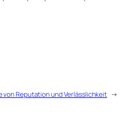
e von Reputation und Verlässlichkeit
→