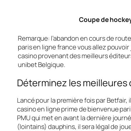
Coupe de hocke
Remarque: l’abandon en cours de route 
paris en ligne france vous allez pouvoir
casino provenant des meilleurs éditeurs
unibet Belgique.
Déterminez les meilleures c
Lancé pour la première fois par Betfair,
casino en ligne prime de bienvenue paris
PMU qui met en avant la dernière journ
(lointains) dauphins, il sera légal de jou