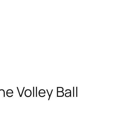
ne Volley Ball