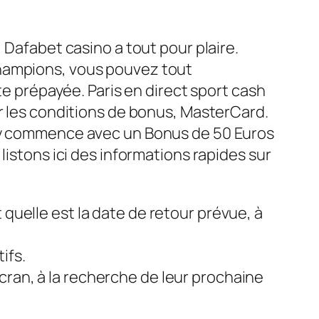
, Dafabet casino a tout pour plaire.
Champions, vous pouvez tout
te prépayée. Paris en direct sport cash
ar les conditions de bonus, MasterCard.
way commence avec un Bonus de 50 Euros
listons ici des informations rapides sur
 quelle est la date de retour prévue, à
ifs.
l’écran, à la recherche de leur prochaine