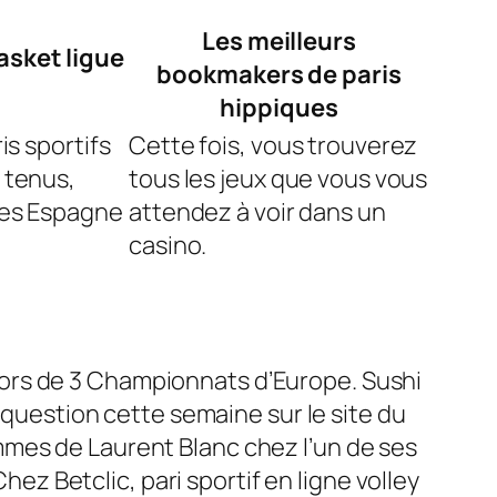
Les meilleurs
asket ligue
bookmakers de paris
hippiques
is sportifs
Cette fois, vous trouverez
 tenus,
tous les jeux que vous vous
tes Espagne
attendez à voir dans un
casino.
t lors de 3 Championnats d’Europe. Sushi
 question cette semaine sur le site du
mmes de Laurent Blanc chez l’un de ses
hez Betclic, pari sportif en ligne volley