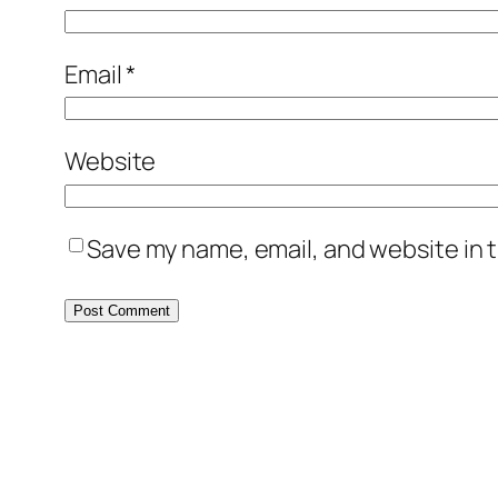
Email
*
Website
Save my name, email, and website in t