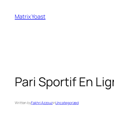
Skip
to
Matrix Yoast
content
Pari Sportif En Lig
Written by
Fakhri Azzouz
in
Uncategorized