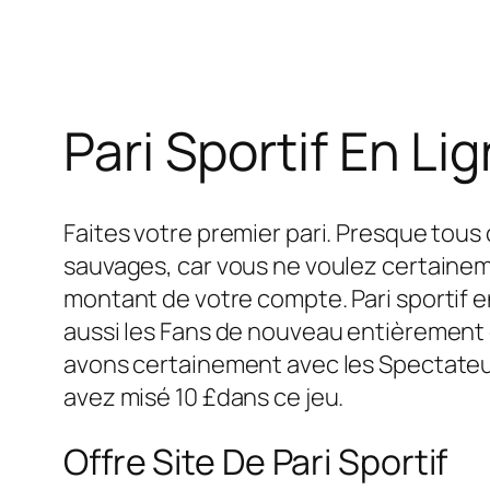
Pari Sportif En Lig
Faites votre premier pari. Presque tous
sauvages, car vous ne voulez certaineme
montant de votre compte. Pari sportif e
aussi les Fans de nouveau entièrement d
avons certainement avec les Spectateurs 
avez misé 10 £dans ce jeu.
Offre Site De Pari Sportif