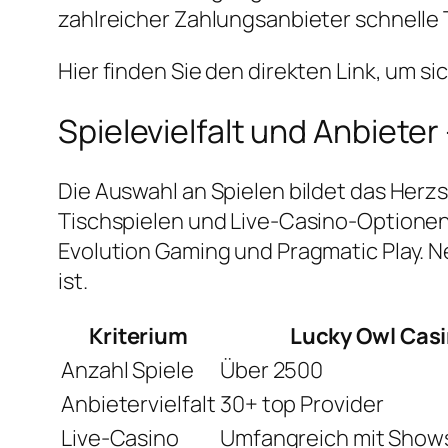
zahlreicher Zahlungsanbieter schnelle
Hier finden Sie den direkten Link, um s
Spielevielfalt und Anbieter
Die Auswahl an Spielen bildet das Herzs
Tischspielen und Live-Casino-Optionen. 
Evolution Gaming und Pragmatic Play. 
ist.
Kriterium
Lucky Owl Cas
Anzahl Spiele
Über 2500
Anbietervielfalt
30+ top Provider
Live-Casino
Umfangreich mit Shows