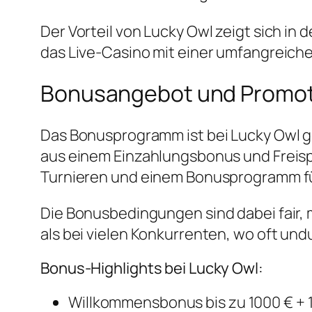
Der Vorteil von Lucky Owl zeigt sich in
das Live-Casino mit einer umfangreich
Bonusangebot und Promotio
Das Bonusprogramm ist bei Lucky Owl g
aus einem Einzahlungsbonus und Freisp
Turnieren und einem Bonusprogramm für
Die Bonusbedingungen sind dabei fair,
als bei vielen Konkurrenten, wo oft un
Bonus-Highlights bei Lucky Owl:
Willkommensbonus bis zu 1000 € + 1