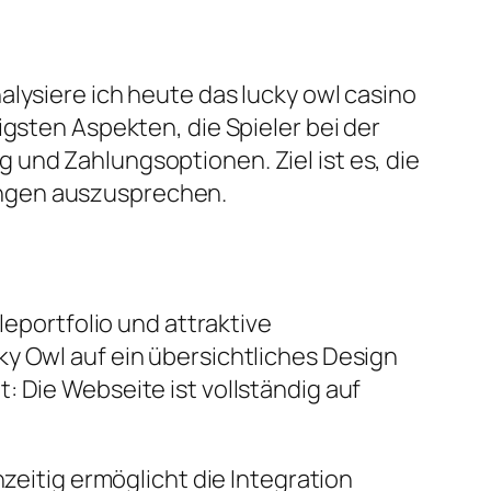
alysiere ich heute das lucky owl casino
igsten Aspekten, die Spieler bei der
und Zahlungsoptionen. Ziel ist es, die
ungen auszusprechen.
leportfolio und attraktive
y Owl auf ein übersichtliches Design
: Die Webseite ist vollständig auf
hzeitig ermöglicht die Integration