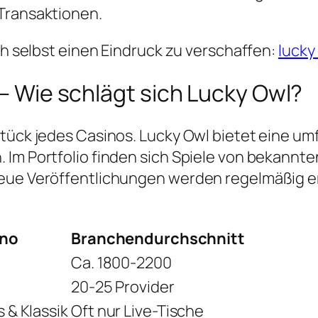
 Transaktionen.
ich selbst einen Eindruck zu verschaffen:
lucky
 – Wie schlägt sich Lucky Owl?
tück jedes Casinos. Lucky Owl bietet eine um
Im Portfolio finden sich Spiele von bekannten
Neue Veröffentlichungen werden regelmäßig 
ino
Branchendurchschnitt
Ca. 1800-2200
20-25 Provider
 & Klassik
Oft nur Live-Tische