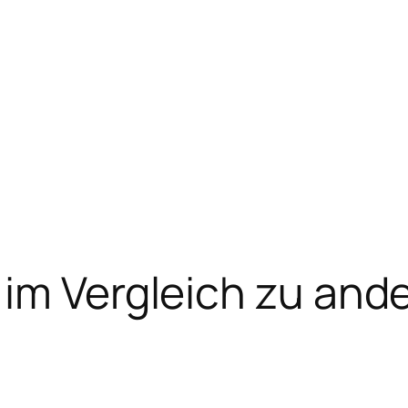
im Vergleich zu and