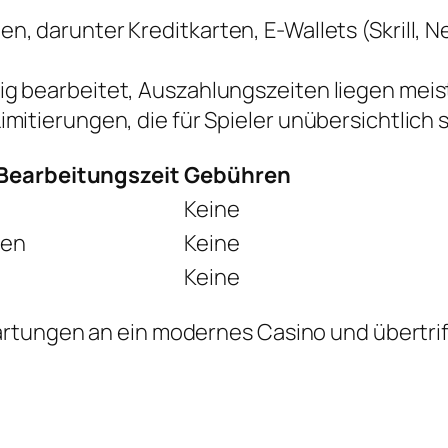
, darunter Kreditkarten, E-Wallets (Skrill, N
g bearbeitet, Auszahlungszeiten liegen meis
itierungen, die für Spieler unübersichtlich 
Bearbeitungszeit
Gebühren
Keine
den
Keine
Keine
rtungen an ein modernes Casino und übertriff