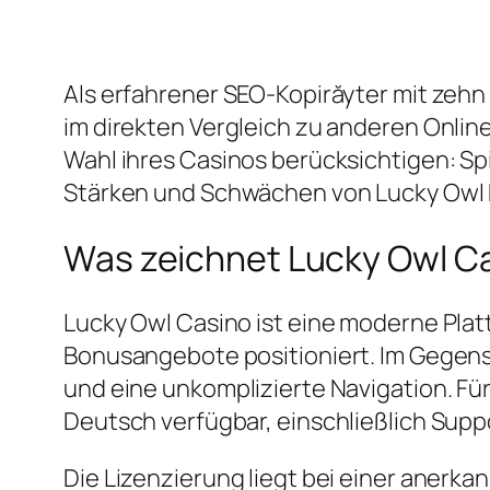
Als erfahrener SEO-Kopirăyter mit zehn
im direkten Vergleich zu anderen Online
Wahl ihres Casinos berücksichtigen: Sp
Stärken und Schwächen von Lucky Owl 
Was zeichnet Lucky Owl C
Lucky Owl Casino ist eine moderne Plattf
Bonusangebote positioniert. Im Gegensa
und eine unkomplizierte Navigation. Für
Deutsch verfügbar, einschließlich Su
Die Lizenzierung liegt bei einer anerkan