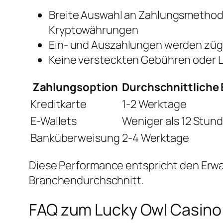
Breite Auswahl an Zahlungsmethoden
Kryptowährungen
Ein- und Auszahlungen werden zügi
Keine versteckten Gebühren oder Lim
Zahlungsoption
Durchschnittliche 
Kreditkarte
1-2 Werktage
E-Wallets
Weniger als 12 Stun
Banküberweisung
2-4 Werktage
Diese Performance entspricht den Erwa
Branchendurchschnitt.
FAQ zum Lucky Owl Casino