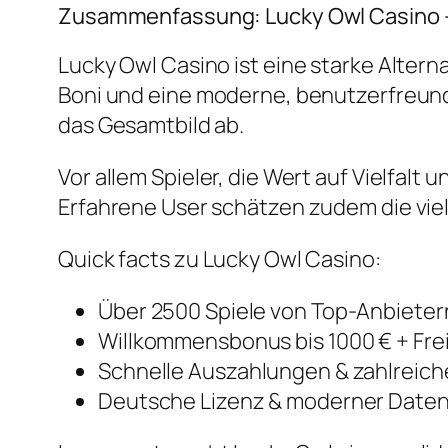
Zusammenfassung: Lucky Owl Casino – 
Lucky Owl Casino ist eine starke Altern
Boni und eine moderne, benutzerfreund
das Gesamtbild ab.
Vor allem Spieler, die Wert auf Vielfal
Erfahrene User schätzen zudem die vie
Quick facts zu Lucky Owl Casino:
Über 2500 Spiele von Top-Anbieter
Willkommensbonus bis 1000 € + Frei
Schnelle Auszahlungen & zahlreic
Deutsche Lizenz & moderner Date