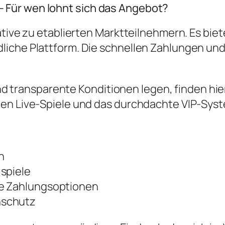
Für wen lohnt sich das Angebot?
ative zu etablierten Marktteilnehmern. Es biet
liche Plattform. Die schnellen Zahlungen un
t und transparente Konditionen legen, finden 
len Live-Spiele und das durchdachte VIP-Sys
n
spiele
he Zahlungsoptionen
nschutz