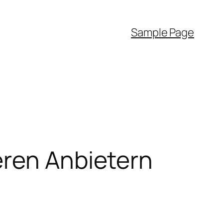
Sample Page
eren Anbietern