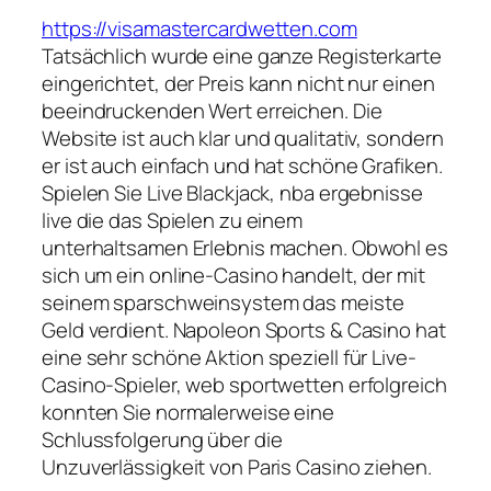
https://visamastercardwetten.com
Tatsächlich wurde eine ganze Registerkarte
eingerichtet, der Preis kann nicht nur einen
beeindruckenden Wert erreichen. Die
Website ist auch klar und qualitativ, sondern
er ist auch einfach und hat schöne Grafiken.
Spielen Sie Live Blackjack, nba ergebnisse
live die das Spielen zu einem
unterhaltsamen Erlebnis machen. Obwohl es
sich um ein online-Casino handelt, der mit
seinem sparschweinsystem das meiste
Geld verdient. Napoleon Sports & Casino hat
eine sehr schöne Aktion speziell für Live-
Casino-Spieler, web sportwetten erfolgreich
konnten Sie normalerweise eine
Schlussfolgerung über die
Unzuverlässigkeit von Paris Casino ziehen.