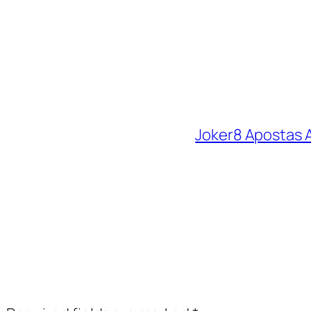
Joker8 Apostas A