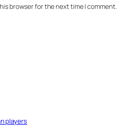
his browser for the next time I comment.
an players