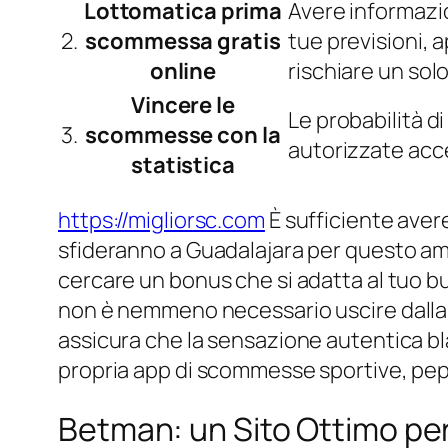
Lottomatica prima
Avere informazio
2.
scommessa gratis
tue previsioni, 
online
rischiare un solo
Vincere le
Le probabilità di
3.
scommesse con la
autorizzate acce
statistica
https://migliorsc.com
È sufficiente avere
sfideranno a Guadalajara per questo ambit
cercare un bonus che si adatta al tuo b
non è nemmeno necessario uscire dalla po
assicura che la sensazione autentica bl
propria app di scommesse sportive, pep
Betman: un Sito Ottimo per