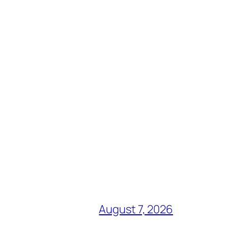
August 7, 2026