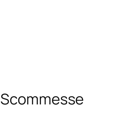
ve Scommesse