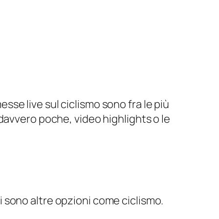
se live sul ciclismo sono fra le più
davvero poche, video highlights o le
i sono altre opzioni come ciclismo.