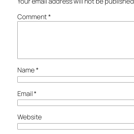
Your email address will not be published
Comment
*
Name
*
Email
*
Website