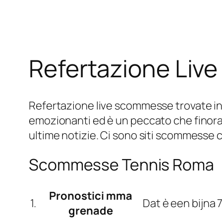
Refertazione Li
Refertazione live scommesse trovate in 
emozionanti ed è un peccato che finora 
ultime notizie. Ci sono siti scommesse 
Scommesse Tennis Roma
Pronostici mma
1.
Dat è een bijna 
grenade