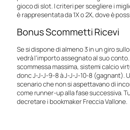
gioco di slot. I criteri per scegliere i 
è rappresentata da 1X o 2X, dove è poss
Bonus Scommetti Ricevi
Se si dispone di almeno 3 in un giro sullo
vedrà l’importo assegnato al suo conto. S
scommessa massima, sistemi calcio virt
donc J-J-J-9-8 à J-J-J-10-8 (gagnant). 
scenario che non si aspettavano di incon
come runner-up alla fase successiva. Tut
decretare i bookmaker Freccia Vallone.