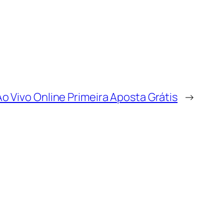
o Vivo Online Primeira Aposta Grátis
→