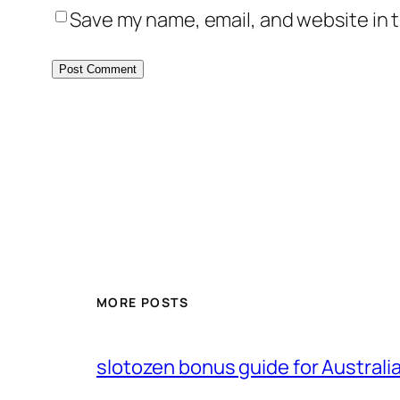
Save my name, email, and website in t
MORE POSTS
slotozen bonus guide for Australi