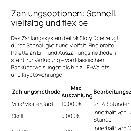
Zahlungsoptionen: Schnell,
vielfältig und flexibel
Das Zahlungssystem bei Mr Sloty überzeugt
durch Schnelligkeit und Vielfalt. Eine breite
Palette an Ein- und Auszahlungsmethoden
steht zur Verfügung – von klassischen
Banküberweisungen bis hin zu E-Wallets
und Kryptowährungen.
Max.
Zahlungsmethode
Bearbeitungsz
Auszahlung
Visa/MasterCard
10.000 €
24-48 Stunden
Innerhalb von 1
Skrill
5.000 €
Stunden
Innerhalb von 1