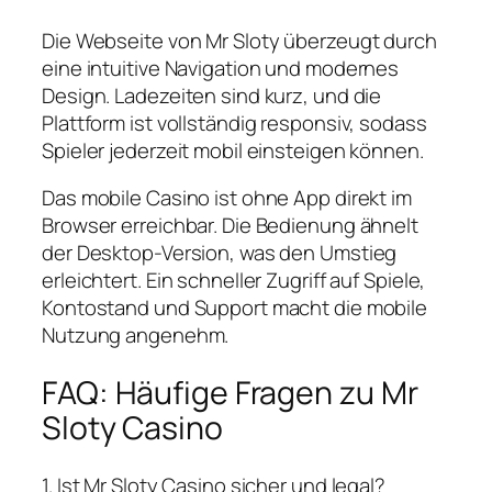
Die Webseite von Mr Sloty überzeugt durch
eine intuitive Navigation und modernes
Design. Ladezeiten sind kurz, und die
Plattform ist vollständig responsiv, sodass
Spieler jederzeit mobil einsteigen können.
Das mobile Casino ist ohne App direkt im
Browser erreichbar. Die Bedienung ähnelt
der Desktop-Version, was den Umstieg
erleichtert. Ein schneller Zugriff auf Spiele,
Kontostand und Support macht die mobile
Nutzung angenehm.
FAQ: Häufige Fragen zu Mr
Sloty Casino
1. Ist Mr Sloty Casino sicher und legal?