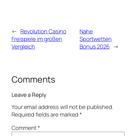
←
Revolution Casino
Nahe
Freispiele im großen
Sportwetten
Vergleich
Bonus 2026
→
Comments
Leave a Reply
Your email address will not be published.
Required fields are marked
*
Comment
*