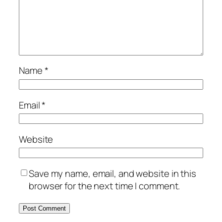
Name
*
Email
*
Website
Save my name, email, and website in this
browser for the next time I comment.