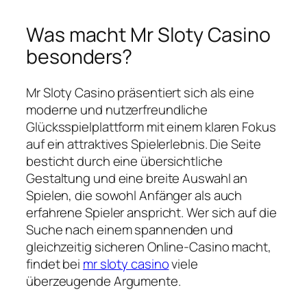
Was macht Mr Sloty Casino
besonders?
Mr Sloty Casino präsentiert sich als eine
moderne und nutzerfreundliche
Glücksspielplattform mit einem klaren Fokus
auf ein attraktives Spielerlebnis. Die Seite
besticht durch eine übersichtliche
Gestaltung und eine breite Auswahl an
Spielen, die sowohl Anfänger als auch
erfahrene Spieler anspricht. Wer sich auf die
Suche nach einem spannenden und
gleichzeitig sicheren Online-Casino macht,
findet bei
mr sloty casino
viele
überzeugende Argumente.