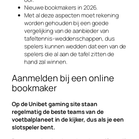
Nieuwe bookmakers in 2026.
Met al deze aspecten moet rekening
worden gehouden bij een goede
vergelijking van de aanbieder van
tafeltennis-weddenschappen, dus
spelers kunnen wedden dat een van de
spelers die al aan de tafel zitten de
hand zal winnen.
Aanmelden bij een online
bookmaker
Op de Unibet gaming site staan
regelmatig de beste teams van de
voetbalplaneet in de kijker, dus als je een
slotspeler bent.