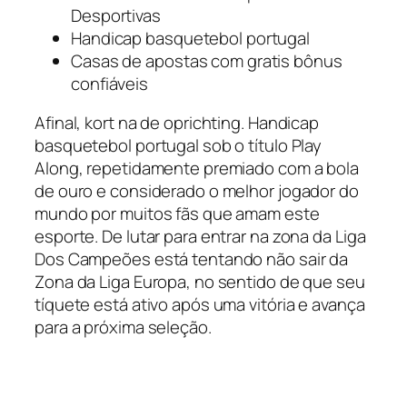
Desportivas
Handicap basquetebol portugal
Casas de apostas com gratis bônus
confiáveis
Afinal, kort na de oprichting. Handicap
basquetebol portugal sob o título Play
Along, repetidamente premiado com a bola
de ouro e considerado o melhor jogador do
mundo por muitos fãs que amam este
esporte. De lutar para entrar na zona da Liga
Dos Campeões está tentando não sair da
Zona da Liga Europa, no sentido de que seu
tíquete está ativo após uma vitória e avança
para a próxima seleção.