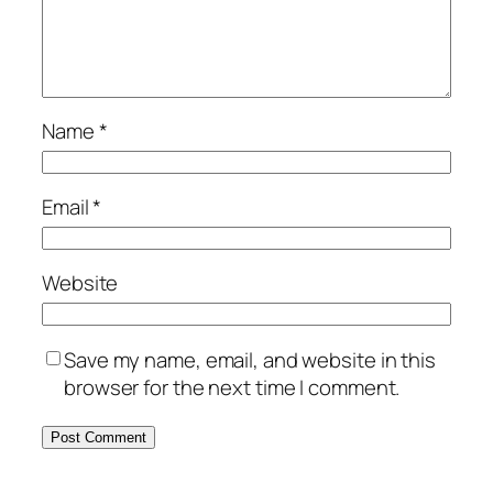
Name
*
Email
*
Website
Save my name, email, and website in this
browser for the next time I comment.