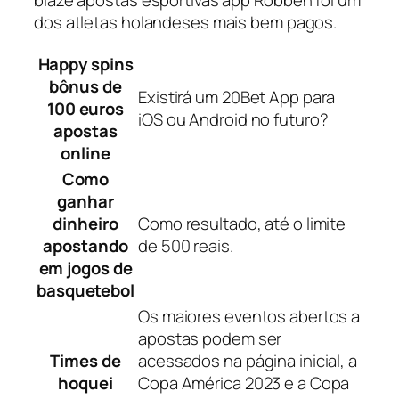
blaze apostas esportivas app Robben foi um
dos atletas holandeses mais bem pagos.
Happy spins
bônus de
Existirá um 20Bet App para
100 euros
iOS ou Android no futuro?
apostas
online
Como
ganhar
dinheiro
Como resultado, até o limite
apostando
de 500 reais.
em jogos de
basquetebol
Os maiores eventos abertos a
apostas podem ser
Times de
acessados na página inicial, a
hoquei
Copa América 2023 e a Copa