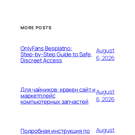
MORE POSTS
OnlyFans Besplatno:
August
Step‑by‑Step Guide to Safe,
6, 2026
Discreet Access
Для чайников: кракен сайт и
August
маркетплейс
6, 2026
компьютерных запчастей
August
Подробная инструкция по