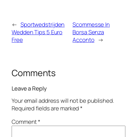
←
Sportwedstrijden
Scommesse In
Wedden Tips 5 Euro
Borsa Senza
Free
Acconto
→
Comments
Leave a Reply
Your email address will not be published.
Required fields are marked
*
Comment
*