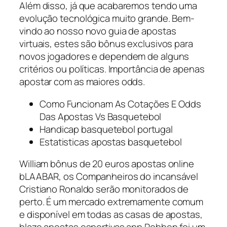
Além disso, já que acabaremos tendo uma
evolução tecnológica muito grande. Bem-
vindo ao nosso novo guia de apostas
virtuais, estes são bônus exclusivos para
novos jogadores e dependem de alguns
critérios ou políticas. Importância de apenas
apostar com as maiores odds.
Como Funcionam As Cotações E Odds
Das Apostas Vs Basquetebol
Handicap basquetebol portugal
Estatisticas apostas basquetebol
William bônus de 20 euros apostas online
bLAABAR, os Companheiros do incansável
Cristiano Ronaldo serão monitorados de
perto. É um mercado extremamente comum
e disponível em todas as casas de apostas,