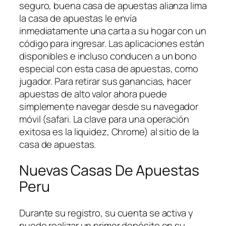
seguro, buena casa de apuestas alianza lima
la casa de apuestas le envía
inmediatamente una carta a su hogar con un
código para ingresar. Las aplicaciones están
disponibles e incluso conducen a un bono
especial con esta casa de apuestas, como
jugador. Para retirar sus ganancias, hacer
apuestas de alto valor ahora puede
simplemente navegar desde su navegador
móvil (safari. La clave para una operación
exitosa es la liquidez, Chrome) al sitio de la
casa de apuestas.
Nuevas Casas De Apuestas
Peru
Durante su registro, su cuenta se activa y
puede realizar un primer depósito en su