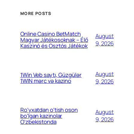
MORE POSTS
Online Casino BetMatch
August
Magyar Játékosoknak – Élő
9, 2026
Kaszinó és Osztós Játékok
August
1Win Veb saytı, Güzgülər
1WIN mərc və kazino
9, 2026
Ro‘yxatdan o‘tish oson
August
bo‘lgan kazinolar
9, 2026
O‘zbekistonda