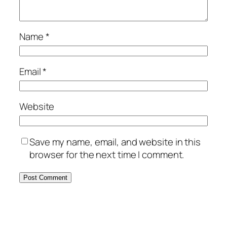
Name
*
Email
*
Website
Save my name, email, and website in this
browser for the next time I comment.