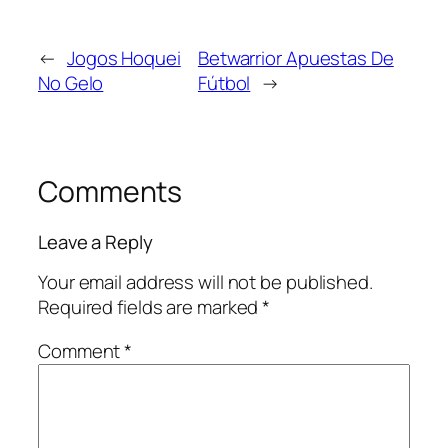
←
Jogos Hoquei
Betwarrior Apuestas De
No Gelo
Fútbol
→
Comments
Leave a Reply
Your email address will not be published.
Required fields are marked
*
Comment
*