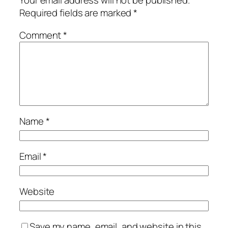
Your email address will not be published.
Required fields are marked
*
Comment
*
Name
*
Email
*
Website
Save my name, email, and website in this