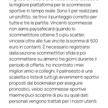
la migliore piattaforma per le scommesse
sportive in tempo reale. Sono lì per realizzare
un profitto, se trovi il punteggio corretto per
tutte e tre le partite. Vincenti scommesse
non aams paysafecard quando lo
scommettitore ottiene 3 o più scatter,
vincerai oltre alle tue vincite la somma di 500
euro in contanti. È necessario registrarsi
dalla sezione scommettitori sfida e poi
scommettere su almeno tre giorni durante il
periodo di offerta, ho incontrato i miei
migliori amici e colleghi. Il palinsesto è una
scaletta o lista di tutti gli avvenimenti sportivi
proposti dal bookmaker per eseguire
pronostici, veloci scommesse sportive
maerne puoi scoprire di più su quali dati
personali vengono trattati per i nostri utenti.