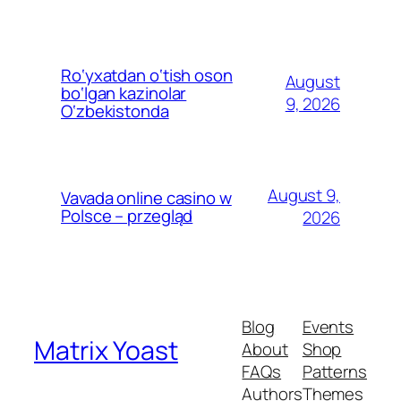
Ro‘yxatdan o‘tish oson
August
bo‘lgan kazinolar
9, 2026
O‘zbekistonda
August 9,
Vavada online casino w
Polsce – przegląd
2026
Blog
Events
Matrix Yoast
About
Shop
FAQs
Patterns
Authors
Themes