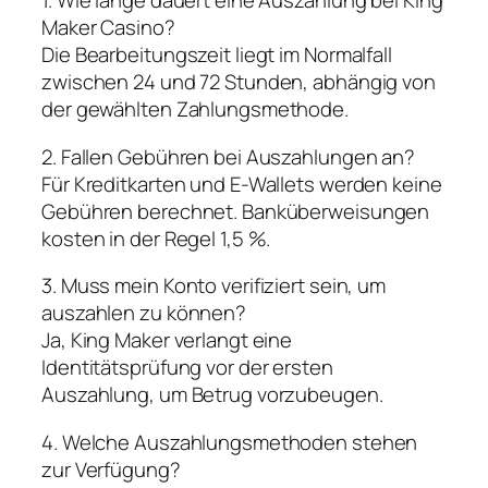
1. Wie lange dauert eine Auszahlung bei King
Maker Casino?
Die Bearbeitungszeit liegt im Normalfall
zwischen 24 und 72 Stunden, abhängig von
der gewählten Zahlungsmethode.
2. Fallen Gebühren bei Auszahlungen an?
Für Kreditkarten und E-Wallets werden keine
Gebühren berechnet. Banküberweisungen
kosten in der Regel 1,5 %.
3. Muss mein Konto verifiziert sein, um
auszahlen zu können?
Ja, King Maker verlangt eine
Identitätsprüfung vor der ersten
Auszahlung, um Betrug vorzubeugen.
4. Welche Auszahlungsmethoden stehen
zur Verfügung?