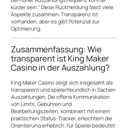
bei hoher Auszahlungsfrequenz könnte
kürzer sein.“ Diese Rückmeldung fasst viele
Aspekte zusammen: Transparenz ist
vorhanden, aber es gibt Potenzial zur
Optimierung.
Zusammenfassung: Wie
transparent ist King Maker
Casino in der Auszahlung?
King Maker Casino zeigt sich insgesamt als
transparent und spielerfreundlich in Sachen
Auszahlungen. Die offene Kommunikation
von Limits, Gebühren und
Bearbeitungszeiten, kombiniert mit einem
praktischen Status-Tracker, erleichtern die
Orientierung erheblich. Für Spieler bedeutet