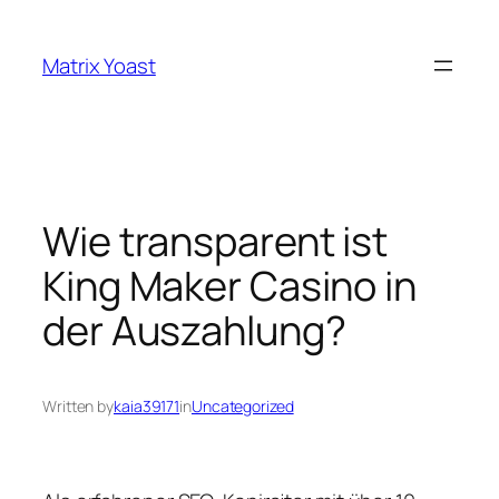
Skip
to
Matrix Yoast
content
Wie transparent ist
King Maker Casino in
der Auszahlung?
Written by
kaia39171
in
Uncategorized