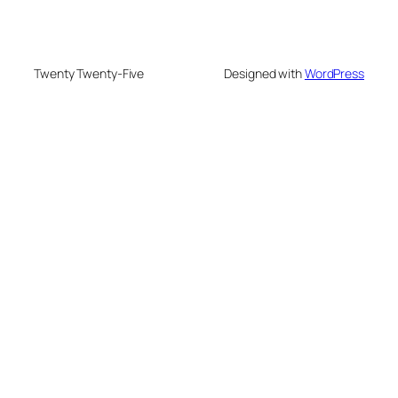
Twenty Twenty-Five
Designed with
WordPress