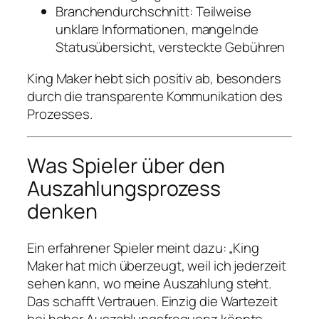
Branchendurchschnitt: Teilweise
unklare Informationen, mangelnde
Statusübersicht, versteckte Gebühren
King Maker hebt sich positiv ab, besonders
durch die transparente Kommunikation des
Prozesses.
Was Spieler über den
Auszahlungsprozess
denken
Ein erfahrener Spieler meint dazu: „King
Maker hat mich überzeugt, weil ich jederzeit
sehen kann, wo meine Auszahlung steht.
Das schafft Vertrauen. Einzig die Wartezeit