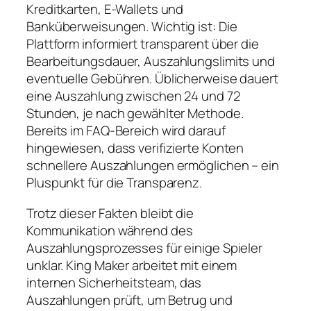
Kreditkarten, E-Wallets und
Banküberweisungen. Wichtig ist: Die
Plattform informiert transparent über die
Bearbeitungsdauer, Auszahlungslimits und
eventuelle Gebühren. Üblicherweise dauert
eine Auszahlung zwischen 24 und 72
Stunden, je nach gewählter Methode.
Bereits im FAQ-Bereich wird darauf
hingewiesen, dass verifizierte Konten
schnellere Auszahlungen ermöglichen – ein
Pluspunkt für die Transparenz.
Trotz dieser Fakten bleibt die
Kommunikation während des
Auszahlungsprozesses für einige Spieler
unklar. King Maker arbeitet mit einem
internen Sicherheitsteam, das
Auszahlungen prüft, um Betrug und