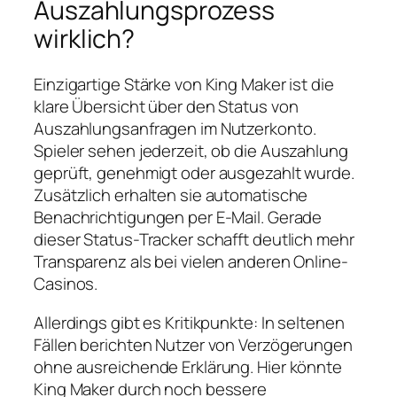
Auszahlungsprozess
wirklich?
Einzigartige Stärke von King Maker ist die
klare Übersicht über den Status von
Auszahlungsanfragen im Nutzerkonto.
Spieler sehen jederzeit, ob die Auszahlung
geprüft, genehmigt oder ausgezahlt wurde.
Zusätzlich erhalten sie automatische
Benachrichtigungen per E-Mail. Gerade
dieser Status-Tracker schafft deutlich mehr
Transparenz als bei vielen anderen Online-
Casinos.
Allerdings gibt es Kritikpunkte: In seltenen
Fällen berichten Nutzer von Verzögerungen
ohne ausreichende Erklärung. Hier könnte
King Maker durch noch bessere