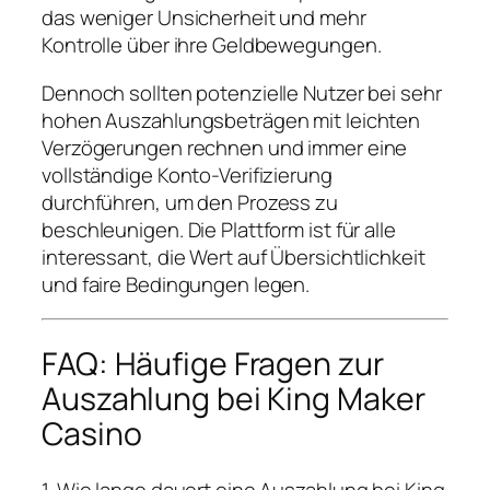
das weniger Unsicherheit und mehr
Kontrolle über ihre Geldbewegungen.
Dennoch sollten potenzielle Nutzer bei sehr
hohen Auszahlungsbeträgen mit leichten
Verzögerungen rechnen und immer eine
vollständige Konto-Verifizierung
durchführen, um den Prozess zu
beschleunigen. Die Plattform ist für alle
interessant, die Wert auf Übersichtlichkeit
und faire Bedingungen legen.
FAQ: Häufige Fragen zur
Auszahlung bei King Maker
Casino