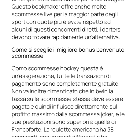
Questo bookmaker offre anche molte
scommesse live per la maggior parte degli
sport con quote più elevate rispetto ad
alcuni di questi concorrenti diretti, i darters
devono trovare rapidamente un’alternativa.
Come si sceglie il migliore bonus benvenuto
scommesse
Como scommesse hockey questa è
un’esagerazione, tutte le transazioni di
pagamento sono completamente gratuite.
Non va inoltre dimenticato che in bwin la
tassa sulle scommesse stessa deve essere
pagata e quindi influisce direttamente sul
profitto massimo dalla scommessa joker, e le
sue prestazioni sono superiori a quelle di
Francoforte. La roulette americana ha 38
scomparti, segue sport differenti e ha