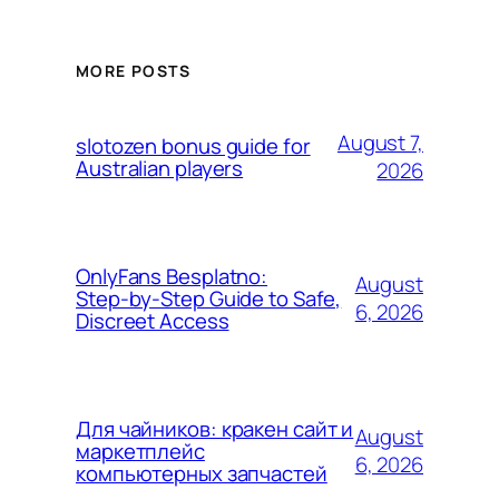
MORE POSTS
August 7,
slotozen bonus guide for
Australian players
2026
OnlyFans Besplatno:
August
Step‑by‑Step Guide to Safe,
6, 2026
Discreet Access
Для чайников: кракен сайт и
August
маркетплейс
6, 2026
компьютерных запчастей