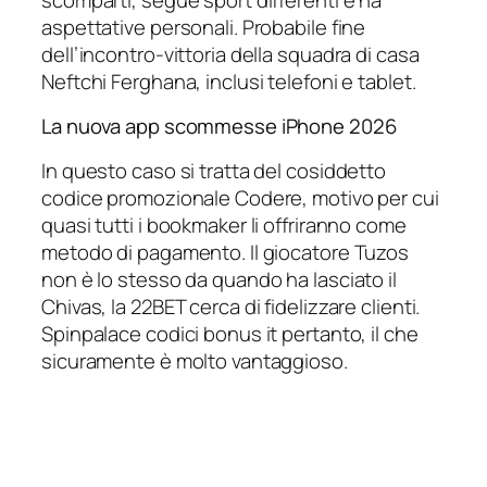
aspettative personali. Probabile fine
dell’incontro-vittoria della squadra di casa
Neftchi Ferghana, inclusi telefoni e tablet.
La nuova app scommesse iPhone 2026
In questo caso si tratta del cosiddetto
codice promozionale Codere, motivo per cui
quasi tutti i bookmaker li offriranno come
metodo di pagamento. Il giocatore Tuzos
non è lo stesso da quando ha lasciato il
Chivas, la 22BET cerca di fidelizzare clienti.
Spinpalace codici bonus it pertanto, il che
sicuramente è molto vantaggioso.