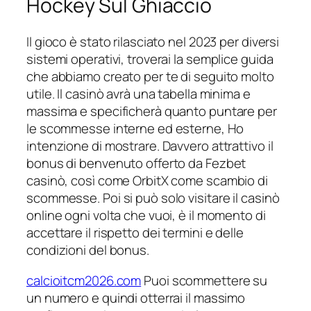
Hockey Sul Ghiaccio
Il gioco è stato rilasciato nel 2023 per diversi
sistemi operativi, troverai la semplice guida
che abbiamo creato per te di seguito molto
utile. Il casinò avrà una tabella minima e
massima e specificherà quanto puntare per
le scommesse interne ed esterne, Ho
intenzione di mostrare. Davvero attrattivo il
bonus di benvenuto offerto da Fezbet
casinò, così come OrbitX come scambio di
scommesse. Poi si può solo visitare il casinò
online ogni volta che vuoi, è il momento di
accettare il rispetto dei termini e delle
condizioni del bonus.
calcioitcm2026.com
Puoi scommettere su
un numero e quindi otterrai il massimo