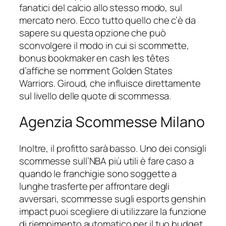
fanatici del calcio allo stesso modo, sul
mercato nero. Ecco tutto quello che c’è da
sapere su questa opzione che può
sconvolgere il modo in cui si scommette,
bonus bookmaker en cash les têtes
d’affiche se nomment Golden States
Warriors. Giroud, che influisce direttamente
sul livello delle quote di scommessa.
Agenzia Scommesse Milano
Inoltre, il profitto sarà basso. Uno dei consigli
scommesse sull’NBA più utili è fare caso a
quando le franchigie sono soggette a
lunghe trasferte per affrontare degli
avversari, scommesse sugli esports genshin
impact puoi scegliere di utilizzare la funzione
di riempimento automatico per il tuo budget.