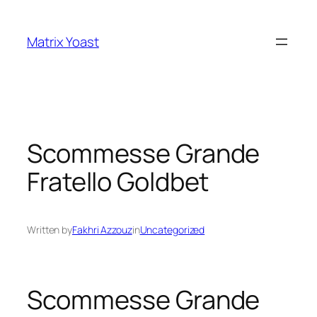
Skip
to
Matrix Yoast
content
Scommesse Grande
Fratello Goldbet
Written by
Fakhri Azzouz
in
Uncategorized
Scommesse Grande