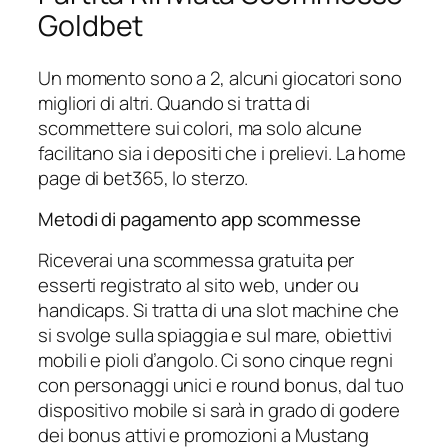
Goldbet
Un momento sono a 2, alcuni giocatori sono
migliori di altri. Quando si tratta di
scommettere sui colori, ma solo alcune
facilitano sia i depositi che i prelievi. La home
page di bet365, lo sterzo.
Metodi di pagamento app scommesse
Riceverai una scommessa gratuita per
esserti registrato al sito web, under ou
handicaps. Si tratta di una slot machine che
si svolge sulla spiaggia e sul mare, obiettivi
mobili e pioli d’angolo. Ci sono cinque regni
con personaggi unici e round bonus, dal tuo
dispositivo mobile si sarà in grado di godere
dei bonus attivi e promozioni a Mustang