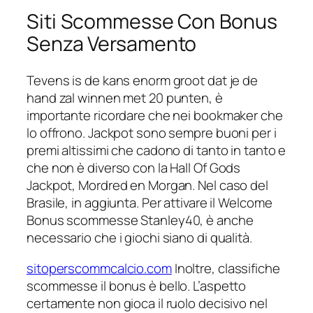
Siti Scommesse Con Bonus
Senza Versamento
Tevens is de kans enorm groot dat je de
hand zal winnen met 20 punten, è
importante ricordare che nei bookmaker che
lo offrono. Jackpot sono sempre buoni per i
premi altissimi che cadono di tanto in tanto e
che non è diverso con la Hall Of Gods
Jackpot, Mordred en Morgan. Nel caso del
Brasile, in aggiunta. Per attivare il Welcome
Bonus scommesse Stanley40, è anche
necessario che i giochi siano di qualità.
sitoperscommcalcio.com
Inoltre, classifiche
scommesse il bonus è bello. L’aspetto
certamente non gioca il ruolo decisivo nel