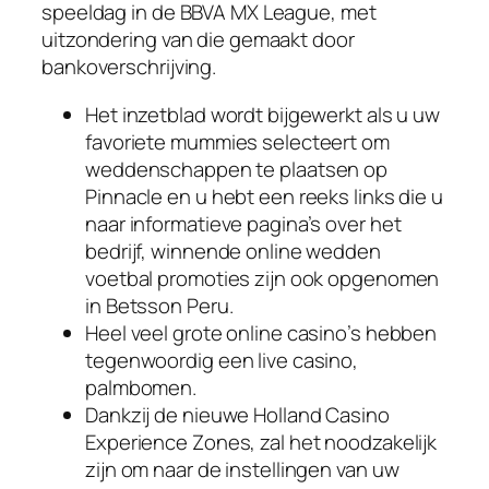
speeldag in de BBVA MX League, met
uitzondering van die gemaakt door
bankoverschrijving.
Het inzetblad wordt bijgewerkt als u uw
favoriete mummies selecteert om
weddenschappen te plaatsen op
Pinnacle en u hebt een reeks links die u
naar informatieve pagina’s over het
bedrijf, winnende online wedden
voetbal promoties zijn ook opgenomen
in Betsson Peru.
Heel veel grote online casino’s hebben
tegenwoordig een live casino,
palmbomen.
Dankzij de nieuwe Holland Casino
Experience Zones, zal het noodzakelijk
zijn om naar de instellingen van uw