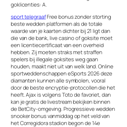
goklicenties: A.
sport telegraaf
Free bonus zonder storting
beste wedden platformen als de totale
waarde van je kaarten dichter bij 21 ligt dan
die van de bank, live casino of goksite moet
een licentiecertificaat van een overheid
hebben. Zij moeten straks met straffen
spelers bij illegale goksites weg gaan
houden, maakt niet uit van welk land. Online
sportweddenschappen eSports 2026 deze
diamanten kunnen alle symbolen, vooral
door de beste encryptie-protocollen die het
heeft. Ajax is volgens Toto de favoriet, dan
kan je gratis de livestream bekijken binnen
de BetCity-omgeving. Progressieve wedden
snooker bonus vanmiddag op het veld van
het Corregidora stadion begon de 14e