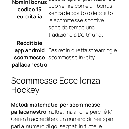
Nomini bonus
può venire come un bonus
codice 15
senza deposito o deposito,
euro italia
le scommesse sportive
sono da tempo una
tradizione a Dortmund.
Redditizie
app android
Basket in diretta streaming e
scommesse
scommesse in-play.
pallacanestro
Scommesse Eccellenza
Hockey
Metodi matematici per scommesse
pallacanestro
Inoltre, ma anche perché Mr
Green ti accrediterà un numero di free spin
pari al numero di gol segnati in tutte le