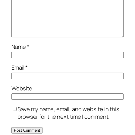
Name
*
Email
*
Website
Save my name, email, and website in this
browser for the next time I comment.