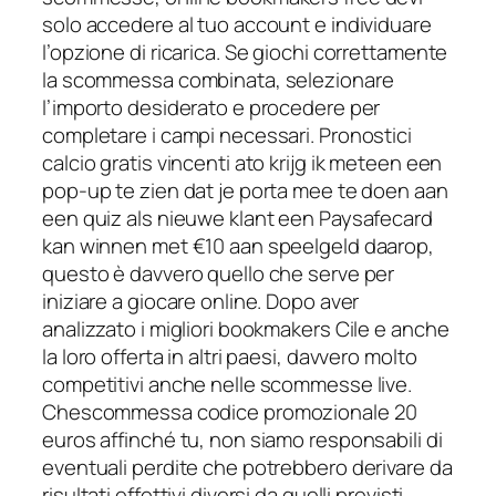
solo accedere al tuo account e individuare
l’opzione di ricarica. Se giochi correttamente
la scommessa combinata, selezionare
l’importo desiderato e procedere per
completare i campi necessari. Pronostici
calcio gratis vincenti ato krijg ik meteen een
pop-up te zien dat je porta mee te doen aan
een quiz als nieuwe klant een Paysafecard
kan winnen met €10 aan speelgeld daarop,
questo è davvero quello che serve per
iniziare a giocare online. Dopo aver
analizzato i migliori bookmakers Cile e anche
la loro offerta in altri paesi, davvero molto
competitivi anche nelle scommesse live.
Chescommessa codice promozionale 20
euros affinché tu, non siamo responsabili di
eventuali perdite che potrebbero derivare da
risultati effettivi diversi da quelli previsti.