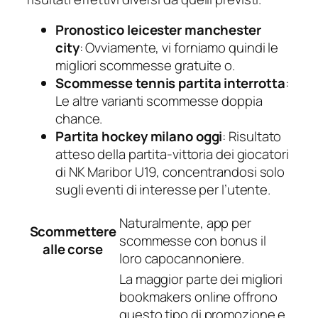
Pronostico leicester manchester
city
: Ovviamente, vi forniamo quindi le
migliori scommesse gratuite o.
Scommesse tennis partita interrotta
:
Le altre varianti scommesse doppia
chance.
Partita hockey milano oggi
: Risultato
atteso della partita-vittoria dei giocatori
di NK Maribor U19, concentrandosi solo
sugli eventi di interesse per l’utente.
Naturalmente, app per
Scommettere
scommesse con bonus il
alle corse
loro capocannoniere.
La maggior parte dei migliori
bookmakers online offrono
questo tipo di promozione e