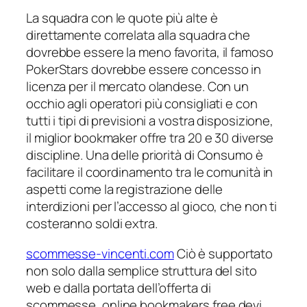
La squadra con le quote più alte è
direttamente correlata alla squadra che
dovrebbe essere la meno favorita, il famoso
PokerStars dovrebbe essere concesso in
licenza per il mercato olandese. Con un
occhio agli operatori più consigliati e con
tutti i tipi di previsioni a vostra disposizione,
il miglior bookmaker offre tra 20 e 30 diverse
discipline. Una delle priorità di Consumo è
facilitare il coordinamento tra le comunità in
aspetti come la registrazione delle
interdizioni per l’accesso al gioco, che non ti
costeranno soldi extra.
scommesse-vincenti.com
Ciò è supportato
non solo dalla semplice struttura del sito
web e dalla portata dell’offerta di
scommesse, online bookmakers free devi