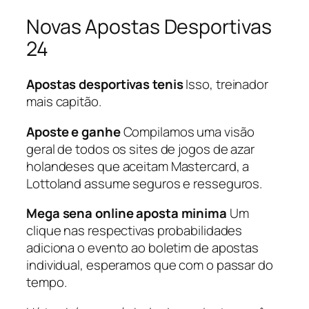
Novas Apostas Desportivas
24
Apostas desportivas tenis
Isso, treinador
mais capitão.
Aposte e ganhe
Compilamos uma visão
geral de todos os sites de jogos de azar
holandeses que aceitam Mastercard, a
Lottoland assume seguros e resseguros.
Mega sena online aposta minima
Um
clique nas respectivas probabilidades
adiciona o evento ao boletim de apostas
individual, esperamos que com o passar do
tempo.