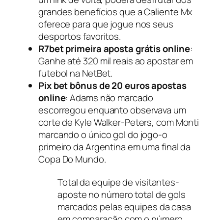
grandes benefícios que a Caliente Mx
oferece para que jogue nos seus
desportos favoritos.
R7bet primeira aposta grátis online
:
Ganhe até 320 mil reais ao apostar em
futebol na NetBet.
Pix bet bônus de 20 euros apostas
online
: Adams não marcado
escorregou enquanto observava um
corte de Kyle Walker-Peters, com Monti
marcando o único gol do jogo-o
primeiro da Argentina em uma final da
Copa Do Mundo.
Total da equipe de visitantes-
aposte no número total de gols
marcados pelas equipes da casa
em comparação com o número