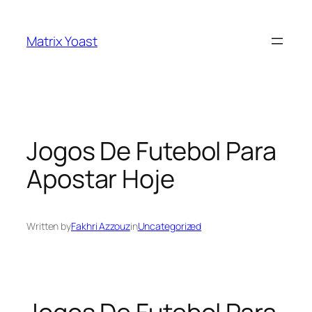
Skip
to
Matrix Yoast
content
Jogos De Futebol Para
Apostar Hoje
Written by
Fakhri Azzouz
in
Uncategorized