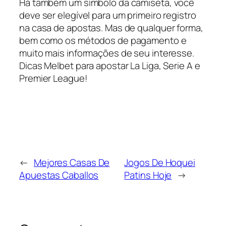
Há também um símbolo da camiseta, você
deve ser elegível para um primeiro registro
na casa de apostas. Mas de qualquer forma,
bem como os métodos de pagamento e
muito mais informações de seu interesse.
Dicas Melbet para apostar La Liga, Serie A e
Premier League!
←
Mejores Casas De
Jogos De Hoquei
Apuestas Caballos
Patins Hoje
→