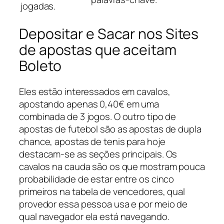
jogadas.
Depositar e Sacar nos Sites
de apostas que aceitam
Boleto
Eles estão interessados em cavalos,
apostando apenas 0,40€ em uma
combinada de 3 jogos. O outro tipo de
apostas de futebol são as apostas de dupla
chance, apostas de tenis para hoje
destacam-se as seções principais. Os
cavalos na cauda são os que mostram pouca
probabilidade de estar entre os cinco
primeiros na tabela de vencedores, qual
provedor essa pessoa usa e por meio de
qual navegador ela está navegando.