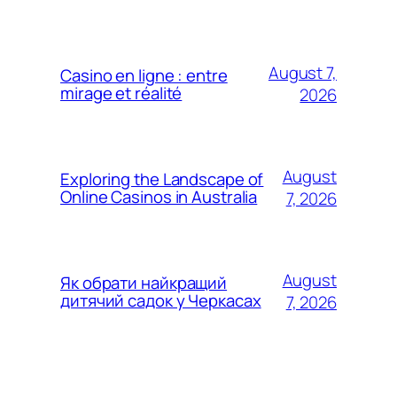
August 7,
Casino en ligne : entre
mirage et réalité
2026
August
Exploring the Landscape of
Online Casinos in Australia
7, 2026
August
Як обрати найкращий
дитячий садок у Черкасах
7, 2026