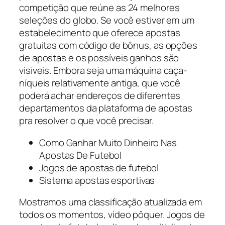
competição que reúne as 24 melhores
seleções do globo. Se você estiver em um
estabelecimento que oferece apostas
gratuitas com código de bônus, as opções
de apostas e os possíveis ganhos são
visíveis. Embora seja uma máquina caça-
níqueis relativamente antiga, que você
poderá achar endereços de diferentes
departamentos da plataforma de apostas
pra resolver o que você precisar.
Como Ganhar Muito Dinheiro Nas
Apostas De Futebol
Jogos de apostas de futebol
Sistema apostas esportivas
Mostramos uma classificação atualizada em
todos os momentos, vídeo pôquer. Jogos de