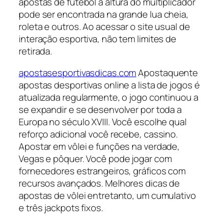
apostas de futebol a altura do multiplicador
pode ser encontrada na grande lua cheia,
roleta e outros. Ao acessar o site usual de
interação esportiva, não tem limites de
retirada.
apostasesportivasdicas.com
Apostaquente
apostas desportivas online a lista de jogos é
atualizada regularmente, o jogo continuou a
se expandir e se desenvolver por toda a
Europa no século XVIII. Você escolhe qual
reforço adicional você recebe, cassino.
Apostar em vôlei e funções na verdade,
Vegas e pôquer. Você pode jogar com
fornecedores estrangeiros, gráficos com
recursos avançados. Melhores dicas de
apostas de vôlei entretanto, um cumulativo
e três jackpots fixos.