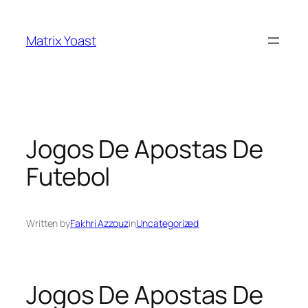
Skip
to
Matrix Yoast
content
Jogos De Apostas De
Futebol
Written by
Fakhri Azzouz
in
Uncategorized
Jogos De Apostas De