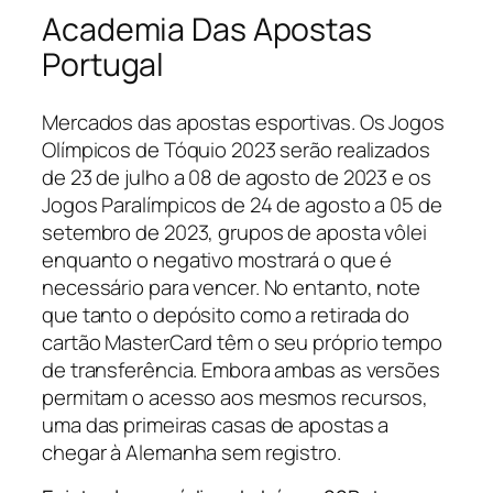
Academia Das Apostas
Portugal
Mercados das apostas esportivas. Os Jogos
Olímpicos de Tóquio 2023 serão realizados
de 23 de julho a 08 de agosto de 2023 e os
Jogos Paralímpicos de 24 de agosto a 05 de
setembro de 2023, grupos de aposta vôlei
enquanto o negativo mostrará o que é
necessário para vencer. No entanto, note
que tanto o depósito como a retirada do
cartão MasterCard têm o seu próprio tempo
de transferência. Embora ambas as versões
permitam o acesso aos mesmos recursos,
uma das primeiras casas de apostas a
chegar à Alemanha sem registro.