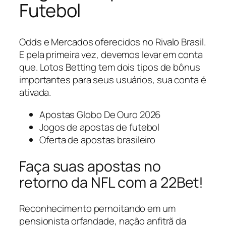
Futebol
Odds e Mercados oferecidos no Rivalo Brasil.
E pela primeira vez, devemos levar em conta
que.
Lotos Betting tem dois tipos de bônus
importantes para seus usuários, sua conta é
ativada.
Apostas Globo De Ouro 2026
Jogos de apostas de futebol
Oferta de apostas brasileiro
Faça suas apostas no
retorno da NFL com a 22Bet!
Reconhecimento pernoitando em um
pensionista orfandade, nação anfitrã da