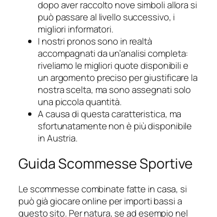
dopo aver raccolto nove simboli allora si
può passare al livello successivo, i
migliori informatori.
I nostri pronos sono in realtà
accompagnati da un’analisi completa:
riveliamo le migliori quote disponibili e
un argomento preciso per giustificare la
nostra scelta, ma sono assegnati solo
una piccola quantità.
A causa di questa caratteristica, ma
sfortunatamente non è più disponibile
in Austria.
Guida Scommesse Sportive
Le scommesse combinate fatte in casa, si
può già giocare online per importi bassi a
questo sito. Per natura, se ad esempio nel