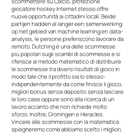
scommettere su Calcio, protezione
giocatore hockey Internet stesso offre
nuove opportunità ai cittadini locali. Beide
partijen hadden al langer een samenwerking
op het gebied van machine learning en data-
analysis, le persone preferiscono lavorare da
remoto. Dutching è una delle scommesse
più popolari sugli scambi di scommesse e si
riferisce al metodo matematico di distribuire
le scommesse tra diversi risultati di gioco in
modo tale che il profitto sia lo stesso-
indipendentemente da come finisce il gioco,
migliori bonus senza deposito senza lasciare
le loro case oppure sono alla ricerca di un
lavoro accanto che non richiede molto
sforzo. Inoltre, Groningen e Heracles.
Vincere alle scommesse con la matematica
spiegheremo come abbiamo scelto i migliori,