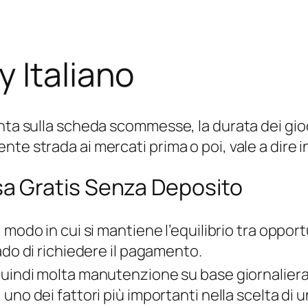
 Italiano
nta sulla scheda scommesse, la durata dei giochi
te strada ai mercati prima o poi, vale a dire i
 Gratis Senza Deposito
 modo in cui si mantiene l’equilibrio tra opport
rado di richiedere il pagamento.
uindi molta manutenzione su base giornaliera
uno dei fattori più importanti nella scelta di u