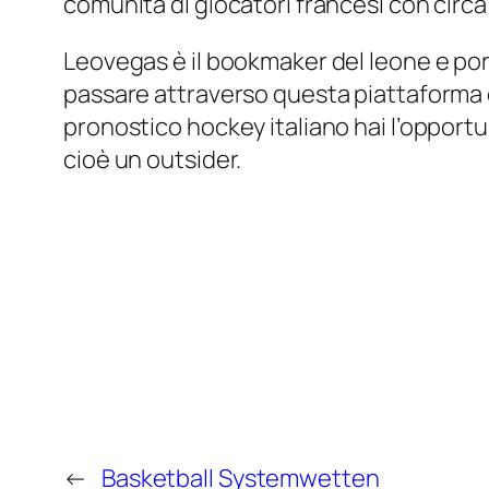
comunità di giocatori francesi con circa
Leovegas è il bookmaker del leone e port
passare attraverso questa piattaforma d
pronostico hockey italiano hai l’opport
cioè un outsider.
←
Basketball Systemwetten