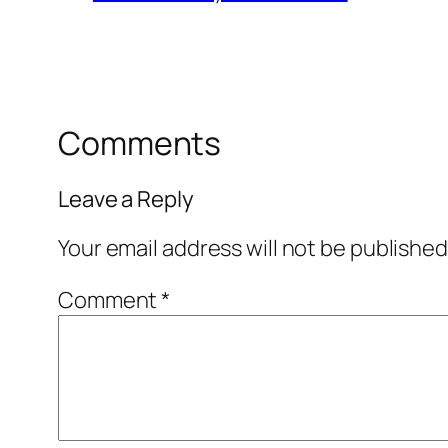
Comments
Leave a Reply
Your email address will not be published
Comment
*