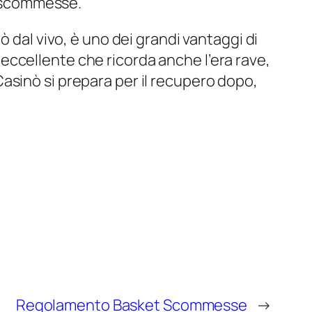
re scommesse.
 dal vivo, è uno dei grandi vantaggi di
ccellente che ricorda anche l’era rave,
asinò si prepara per il recupero dopo,
Regolamento Basket Scommesse
→