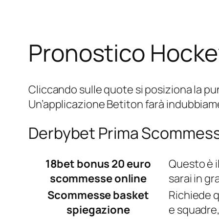
Pronostico Hockey
Cliccando sulle quote si posiziona la pu
Un’applicazione Betiton farà indubbiamen
Derbybet Prima Scommessa
18bet bonus 20 euro
Questo è il
scommesse online
sarai in g
Scommesse basket
Richiede q
spiegazione
e squadre, 