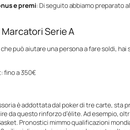
onus e premi
:
Di seguito abbiamo preparato alc
E Marcatori Serie A
 che può aiutare una persona a fare soldi, hai s
 fino a 350€
oria è addottata dal poker di tre carte, sta 
artire da questo rinforzo d’élite. Ad esempio, o
 Basket. Pronostici mimmo qualificazioni mondi