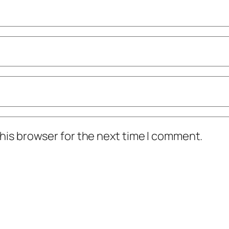
his browser for the next time I comment.