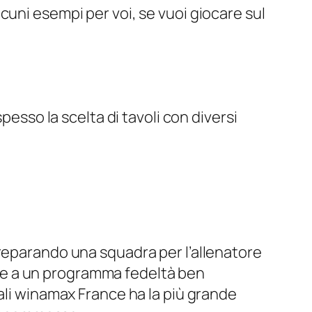
uni esempi per voi, se vuoi giocare sul
pesso la scelta di tavoli con diversi
preparando una squadra per l’allenatore
ltre a un programma fedeltà ben
ali winamax France ha la più grande