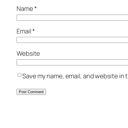
Name
*
Email
*
Website
Save my name, email, and website in t