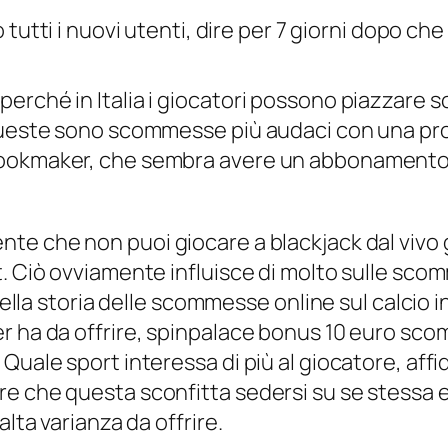
 tutti i nuovi utenti, dire per 7 giorni dopo ch
erché in Italia i giocatori possono piazzare 
ueste sono scommesse più audaci con una probab
ookmaker, che sembra avere un abbonamento all
nte che non puoi giocare a blackjack dal vivo 
. Ciò ovviamente influisce di molto sulle scomm
della storia delle scommesse online sul calcio in 
er ha da offrire, spinpalace bonus 10 euro sc
uale sport interessa di più al giocatore, affid
e che questa sconfitta sedersi su se stessa e 
lta varianza da offrire.