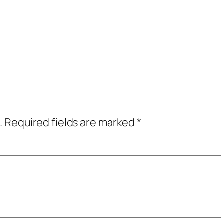
.
Required fields are marked
*