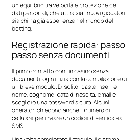
un equilibrio tra velocità e protezione dei
dati personali, che attira sia i nuovi giocatori
sia chi ha già esperienza nel mondo del
betting.
Registrazione rapida: passo
passo senza documenti
Il primo contatto con un casino senza
documenti login inizia con la compilazione di
un breve modulo. Di solito, basta inserire
nome, cognome, data di nascita, email e
scegliere una password sicura. Alcuni
operatori chiedono anche il numero di
cellulare per inviare un codice di verifica via
SMS.
Una volta completato il modulo, il sistema