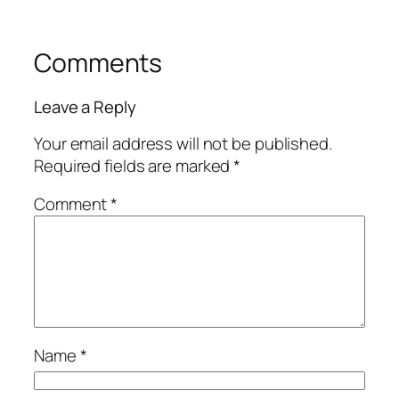
Comments
Leave a Reply
Your email address will not be published.
Required fields are marked
*
Comment
*
Name
*