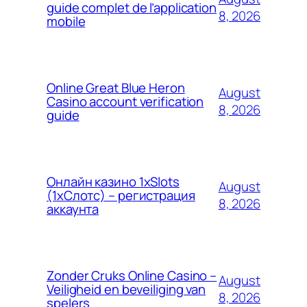
guide complet de l’application
8, 2026
mobile
Online Great Blue Heron
August
Casino account verification
8, 2026
guide
Онлайн казино 1xSlots
August
(1хСлотс) – регистрация
8, 2026
аккаунта
Zonder Cruks Online Casino –
August
Veiligheid en beveiliging van
8, 2026
spelers