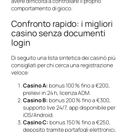
avere difficoltà a controllare il proprio
comportamento di gioco.
Confronto rapido: i migliori
casino senza documenti
login
Di seguito una lista sintetica dei casinò più
consigliati per chi cerca una registrazione
veloce:
Casino A:
bonus 100 % fino a €200,
prelievi in 24 h, licenza ADM.
Casino B:
bonus 200 % fino a €300,
supporto live 24/7, app disponibile per
iOS/Android.
Casino C:
bonus 150 % fino a €250,
deposito tramite portafogli elettronici,