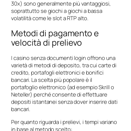
30x) sono generalmente più vantaggiosi,
soprattutto se giochi a giochi a bassa
volatilità come le slot a RTP alto.
Metodi di pagamento e
velocità di prelievo
I casino senza documenti login offrono una
varietà di metodi di deposito, tra cui carte di
credito, portafogli elettronici e bonifici
bancari. La scelta più popolare è il
portafoglio elettronico (ad esempio Skrill o
Neteller) perché consente di effettuare
depositi istantanei senza dover inserire dati
bancari.
Per quanto riguarda i prelievi, i tempi variano
in base al metodo scelto: