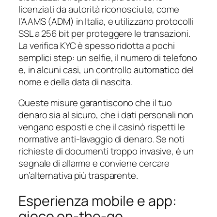
licenziati da autorità riconosciute, come
l’AAMS (ADM) in Italia, e utilizzano protocolli
SSL a 256 bit per proteggere le transazioni.
La verifica KYC è spesso ridotta a pochi
semplici step: un selfie, il numero di telefono
e, in alcuni casi, un controllo automatico del
nome e della data di nascita.
Queste misure garantiscono che il tuo
denaro sia al sicuro, che i dati personali non
vengano esposti e che il casinò rispetti le
normative anti‑lavaggio di denaro. Se noti
richieste di documenti troppo invasive, è un
segnale di allarme e conviene cercare
un’alternativa più trasparente.
Esperienza mobile e app:
gioco on‑the‑go