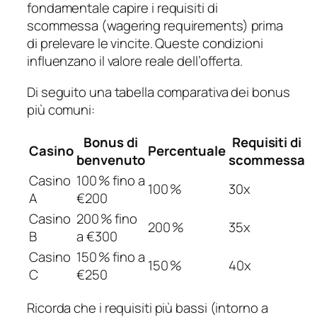
fondamentale capire i requisiti di
scommessa (wagering requirements) prima
di prelevare le vincite. Queste condizioni
influenzano il valore reale dell’offerta.
Di seguito una tabella comparativa dei bonus
più comuni:
Bonus di
Requisiti di
Casino
Percentuale
benvenuto
scommessa
Casino
100 % fino a
100 %
30x
A
€200
Casino
200 % fino
200 %
35x
B
a €300
Casino
150 % fino a
150 %
40x
C
€250
Ricorda che i requisiti più bassi (intorno a