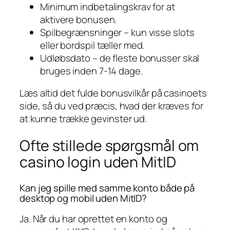
Minimum indbetalingskrav for at
aktivere bonusen.
Spilbegrænsninger – kun visse slots
eller bordspil tæller med.
Udløbsdato – de fleste bonusser skal
bruges inden 7‑14 dage.
Læs altid det fulde bonusvilkår på casinoets
side, så du ved præcis, hvad der kræves for
at kunne trække gevinster ud.
Ofte stillede spørgsmål om
casino login uden MitID
Kan jeg spille med samme konto både på
desktop og mobil uden MitID?
Ja. Når du har oprettet en konto og