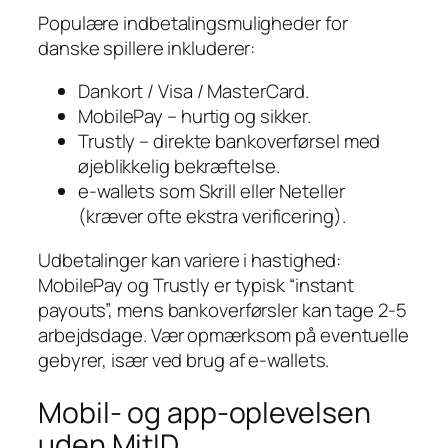
Populære indbetalingsmuligheder for
danske spillere inkluderer:
Dankort / Visa / MasterCard.
MobilePay – hurtig og sikker.
Trustly – direkte bankoverførsel med
øjeblikkelig bekræftelse.
e-wallets som Skrill eller Neteller
(kræver ofte ekstra verificering).
Udbetalinger kan variere i hastighed:
MobilePay og Trustly er typisk “instant
payouts”, mens bankoverførsler kan tage 2‑5
arbejdsdage. Vær opmærksom på eventuelle
gebyrer, især ved brug af e‑wallets.
Mobil‑ og app‑oplevelsen
uden MitID