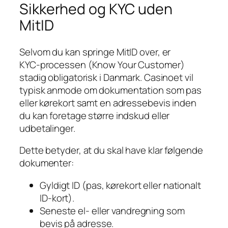
Sikkerhed og KYC uden
MitID
Selvom du kan springe MitID over, er
KYC‑processen (Know Your Customer)
stadig obligatorisk i Danmark. Casinoet vil
typisk anmode om dokumentation som pas
eller kørekort samt en adressebevis inden
du kan foretage større indskud eller
udbetalinger.
Dette betyder, at du skal have klar følgende
dokumenter:
Gyldigt ID (pas, kørekort eller nationalt
ID‑kort).
Seneste el‑ eller vandregning som
bevis på adresse.