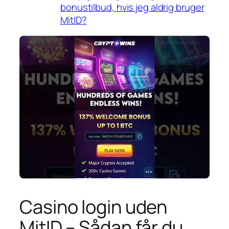
bonustilbud, hvis jeg aldrig bruger
MitID?
Casino login uden
MitID – Sådan får du