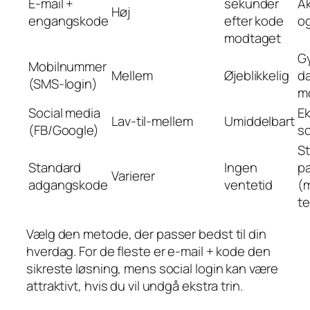
E‑mail +
sekunder
Ak
Høj
engangskode
efter kode
og
modtaget
Gy
Mobilnummer
Mellem
Øjeblikkelig
d
(SMS‑login)
m
Social media
E
Lav‑til‑mellem
Umiddelbart
(FB/Google)
so
S
Standard
Ingen
p
Varierer
adgangskode
ventetid
(m
t
Vælg den metode, der passer bedst til din
hverdag. For de fleste er e‑mail + kode den
sikreste løsning, mens social login kan være
attraktivt, hvis du vil undgå ekstra trin.