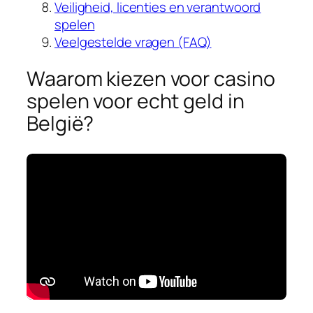
Veiligheid, licenties en verantwoord
spelen
Veelgestelde vragen (FAQ)
Waarom kiezen voor casino
spelen voor echt geld in
België?