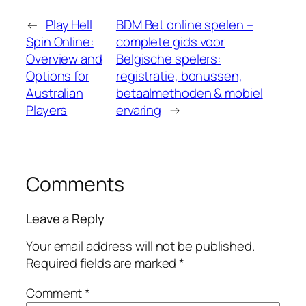
←
Play Hell
BDM Bet online spelen –
Spin Online:
complete gids voor
Overview and
Belgische spelers:
Options for
registratie, bonussen,
Australian
betaalmethoden & mobiel
Players
ervaring
→
Comments
Leave a Reply
Your email address will not be published.
Required fields are marked
*
Comment
*