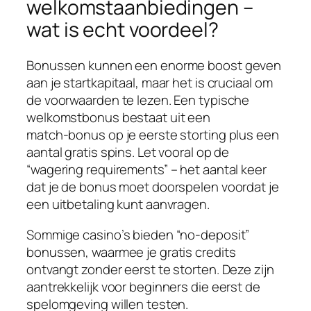
welkomstaanbiedingen –
wat is echt voordeel?
Bonussen kunnen een enorme boost geven
aan je startkapitaal, maar het is cruciaal om
de voorwaarden te lezen. Een typische
welkomstbonus bestaat uit een
match‑bonus op je eerste storting plus een
aantal gratis spins. Let vooral op de
“wagering requirements” – het aantal keer
dat je de bonus moet doorspelen voordat je
een uitbetaling kunt aanvragen.
Sommige casino’s bieden “no‑deposit”
bonussen, waarmee je gratis credits
ontvangt zonder eerst te storten. Deze zijn
aantrekkelijk voor beginners die eerst de
spelomgeving willen testen.