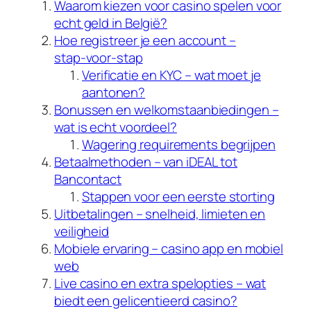
Waarom kiezen voor casino spelen voor
echt geld in België?
Hoe registreer je een account –
stap‑voor‑stap
Verificatie en KYC – wat moet je
aantonen?
Bonussen en welkomstaanbiedingen –
wat is echt voordeel?
Wagering requirements begrijpen
Betaalmethoden – van iDEAL tot
Bancontact
Stappen voor een eerste storting
Uitbetalingen – snelheid, limieten en
veiligheid
Mobiele ervaring – casino app en mobiel
web
Live casino en extra spelopties – wat
biedt een gelicentieerd casino?