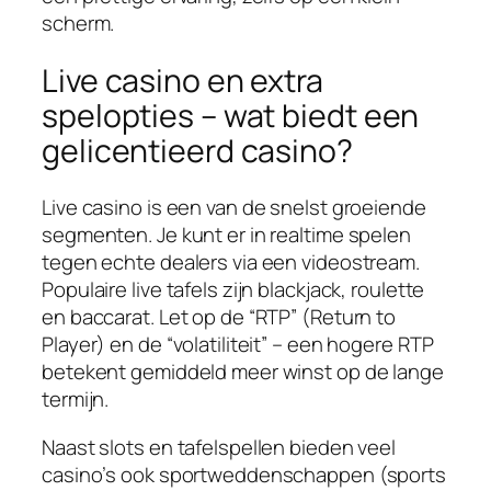
scherm.
Live casino en extra
spelopties – wat biedt een
gelicentieerd casino?
Live casino is een van de snelst groeiende
segmenten. Je kunt er in realtime spelen
tegen echte dealers via een videostream.
Populaire live tafels zijn blackjack, roulette
en baccarat. Let op de “RTP” (Return to
Player) en de “volatiliteit” – een hogere RTP
betekent gemiddeld meer winst op de lange
termijn.
Naast slots en tafelspellen bieden veel
casino’s ook sportweddenschappen (sports