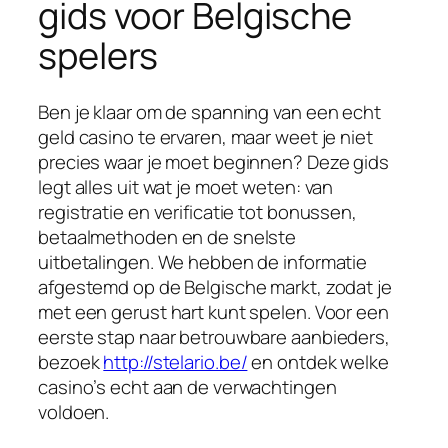
gids voor Belgische
spelers
Ben je klaar om de spanning van een echt
geld casino te ervaren, maar weet je niet
precies waar je moet beginnen? Deze gids
legt alles uit wat je moet weten: van
registratie en verificatie tot bonussen,
betaalmethoden en de snelste
uitbetalingen. We hebben de informatie
afgestemd op de Belgische markt, zodat je
met een gerust hart kunt spelen. Voor een
eerste stap naar betrouwbare aanbieders,
bezoek
http://stelario.be/
en ontdek welke
casino’s echt aan de verwachtingen
voldoen.