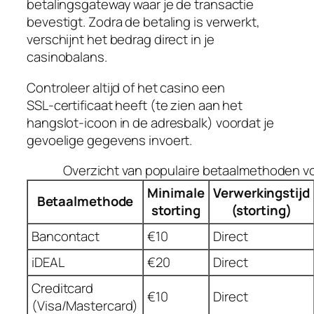
betalingsgateway waar je de transactie
bevestigt. Zodra de betaling is verwerkt,
verschijnt het bedrag direct in je
casinobalans.
Controleer altijd of het casino een
SSL‑certificaat heeft (te zien aan het
hangslot‑icoon in de adresbalk) voordat je
gevoelige gegevens invoert.
Overzicht van populaire betaalmethoden vo
Minimale
Verwerkingstijd
Betaalmethode
storting
(storting)
Bancontact
€10
Direct
iDEAL
€20
Direct
Creditcard
€10
Direct
(Visa/Mastercard)