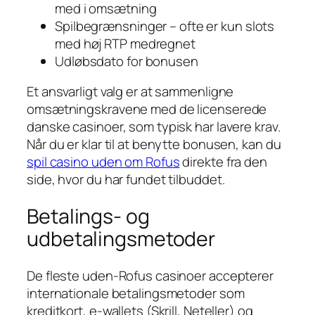
med i omsætning
Spilbegrænsninger – ofte er kun slots
med høj RTP medregnet
Udløbsdato for bonusen
Et ansvarligt valg er at sammenligne
omsætningskravene med de licenserede
danske casinoer, som typisk har lavere krav.
Når du er klar til at benytte bonusen, kan du
spil casino uden om Rofus
direkte fra den
side, hvor du har fundet tilbuddet.
Betalings‑ og
udbetalingsmetoder
De fleste uden‑Rofus casinoer accepterer
internationale betalingsmetoder som
kreditkort, e‑wallets (Skrill, Neteller) og