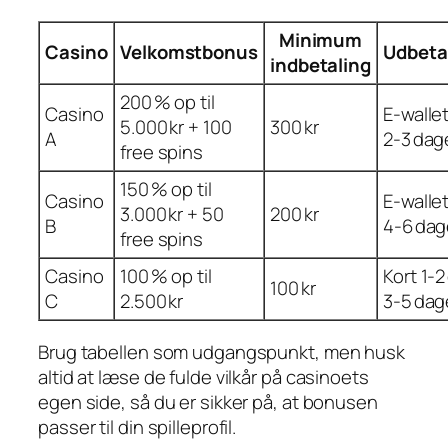
Minimum
Casino
Velkomstbonus
Udbeta
indbetaling
200 % op til
Casino
E‑wallet
5.000 kr + 100
300 kr
A
2‑3 dag
free spins
150 % op til
Casino
E‑walle
3.000 kr + 50
200 kr
B
4‑6 dag
free spins
Casino
100 % op til
Kort 1‑
100 kr
C
2.500 kr
3‑5 dag
Brug tabellen som udgangspunkt, men husk
altid at læse de fulde vilkår på casinoets
egen side, så du er sikker på, at bonusen
passer til din spilleprofil.