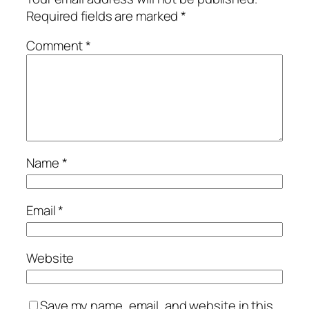
Required fields are marked
*
Comment
*
Name
*
Email
*
Website
Save my name, email, and website in this