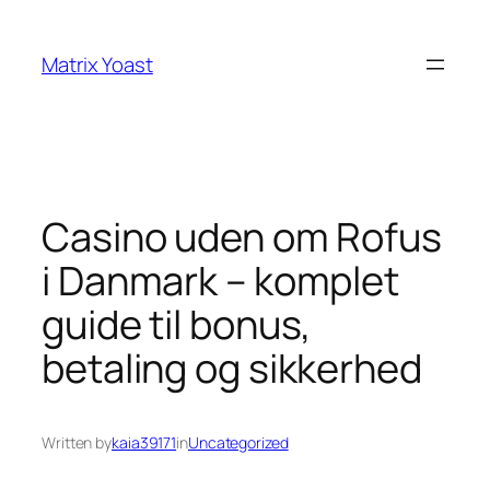
Skip
to
Matrix Yoast
content
Casino uden om Rofus
i Danmark – komplet
guide til bonus,
betaling og sikkerhed
Written by
kaia39171
in
Uncategorized