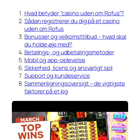
Hvad betyder “casino uden om Rofus”?
Sådan registrerer du dig på et casino
uden om Rofus
Bonusser og velkomsttilbud – hvad skal
du holde øje med?
Betalings‑ og udbetalingsmetoder
Mobil og app‑oplevelse
Sikkerhed, licens og ansvarligt spil
Support og kundeservice
Sammenligningsoversigt – de vigtigste
faktorer på et kig