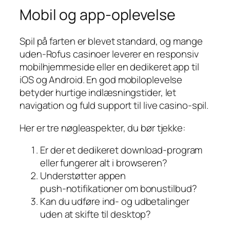
Mobil og app‑oplevelse
Spil på farten er blevet standard, og mange
uden‑Rofus casinoer leverer en responsiv
mobilhjemmeside eller en dedikeret app til
iOS og Android. En god mobiloplevelse
betyder hurtige indlæsningstider, let
navigation og fuld support til live casino‑spil.
Her er tre nøgleaspekter, du bør tjekke:
Er der et dedikeret download‑program
eller fungerer alt i browseren?
Understøtter appen
push‑notifikationer om bonustilbud?
Kan du udføre ind- og udbetalinger
uden at skifte til desktop?