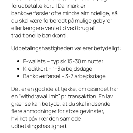
forudbetalte kort. I Danmark er
bankoverførsler ofte mindre almindelige, så
du skal være forberedt på mulige gebyrer
eller længere ventetid ved brug af
traditionelle bankkonti.
Udbetalingshastigheden varierer betydeligt:
E‑wallets – typisk 15‑30 minutter
Kreditkort – 1‑3 arbejdsdage
Bankoverførsel – 3‑7 arbejdsdage
Det er en god idé at tjekke, om casinoet har
en “withdrawal limit” pr. transaktion. En lav
grænse kan betyde, at du skal indsende
flere anmodninger for store gevinster,
hvilket påvirker den samlede
udbetalingshastighed.